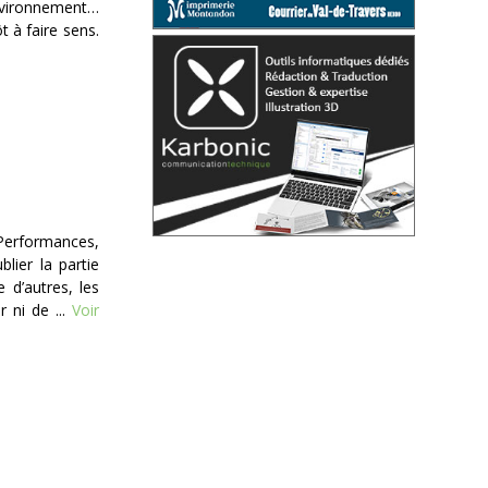
’environnement…
t à faire sens.
Performances,
lier la partie
e d’autres, les
 ni de ...
Voir