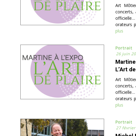
Art Môtie
concerts, 
officielle
orateurs p
plus
Portrait
26 juin 2
Martine
L’Art de
Art Môtie
concerts, 
officielle
orateurs p
plus
Portrait
27 févrie
Michel