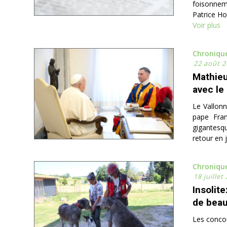
foisonnem
Patrice Hof
Voir plus
Chroniqu
22 août 2
Mathieu
avec le
Le Vallonn
pape Fran
gigantesqu
retour en j
Chroniqu
18 juillet
Insolite
de beau
Les concou