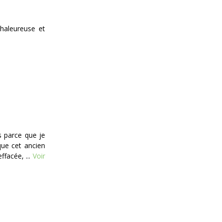
haleureuse et
is parce que je
que cet ancien
facée, ...
Voir