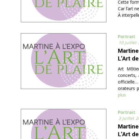
Cette form
Car l’art n
À interpel
Portrait
10 juillet
Martine
L’Art de
Art Môtie
concerts, 
officielle
orateurs p
plus
Portrait
3 juillet 
Martine
L’Art de