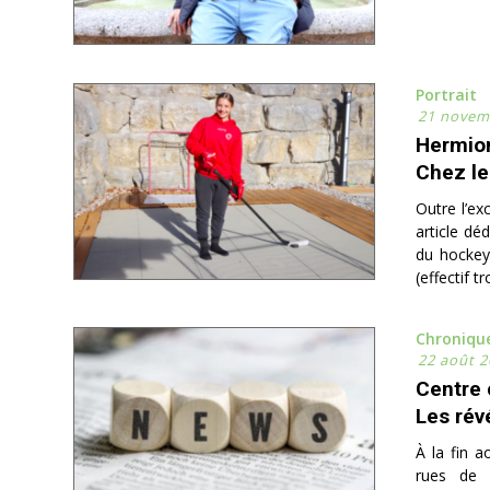
Portrait
21 novem
Hermio
Chez le
Outre l’ex
article dé
du hockey 
(effectif tr
Chroniqu
22 août 2
Centre 
Les rév
À la fin a
rues de M