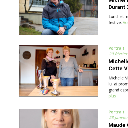
Durant 
Lundi et 
festive.
Voi
Portrait
20 févrie
Michell
Cette V
Michelle V
lui ai pro
grand espo
plus
Portrait
23 janvie
Maude 