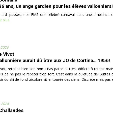
36 ans, un ange gardien pour les élèves vallonniers!
mardi passés, nos EMS ont célébré carnaval dans une ambiance c
r plus
r 2026
e Vivot
allonnière aurait dû être aux JO de Cortina… 1956!
ivot, retenez bien son nom ! Pas parce qu’il est difficile à retenir ma
mis de ne pas le répéter trop fort. C’est dans la quiétude de Buttes 
ir du ski de fond tricolore vit entourée des siens. Discrète mais pas ef
r 2026
Challandes