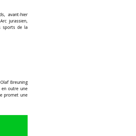
s, avant-hier
Arc jurassien,
s sports de la
 Olaf Breuning
ra en outre une
érée promet une