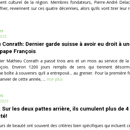
ent culturel de la région. Membres fondateurs, Pierre-André Delac
ner, reviennent sur ces quatre décennies, alors qu’ils vont tirer leur r
es
025
 Conrath: Dernier garde suisse à avoir eu droit à u
 pape François
ier Mathieu Conrath a passé trois ans et un mois au service de la
çois. Environ 1200 jours remplis de sens qui tiennent désor
e boîte à souvenirs qu’il a entreposé... au grenier. Pour la première 
anvier de cette année, ...
Voir plus
es
 2025
: Sur les deux pattes arrière, ils cumulent plus de 
té!
rs de beauté ont souvent des critères bien spécifiques qui incluent celu