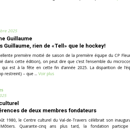
bre 2025
ne Guillaume
s Guillaume, rien de «Tell» que le hockey!
cellente première moitié de saison de la première équipe du CP Fleuri
dié dans cette édition), on peut dire que c’est l’ensemble du microco
qui est à la fête en cette fin d’année 2025. La disparition de l’é
op restreint) – que ...
Voir plus
es
025
culturel
érences de deux membres fondateurs
oût 1980, le Centre culturel du Val-de-Travers célébrait son inaugur
ôtiers. Quarante-cinq ans plus tard, la fondation participe