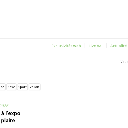
Exclusivités web
Live Val
Actualité
Vous 
ace
Boxe
Sport
Vallon
 2026
 à l’expo
 plaire