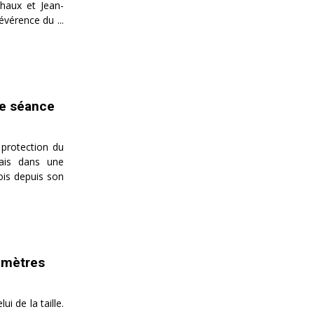
haux et Jean-
évérence du ...
ne séance
 protection du
mais dans une
fois depuis son
4 mètres
i de la taille.