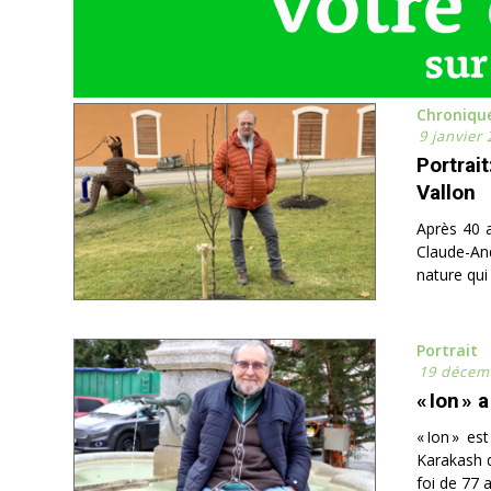
Chroniqu
9 janvier
Portrai
Vallon
Après 40 a
Claude-And
nature qui
Portrait
19 décem
« Ion » 
« Ion » es
Karakash q
foi de 77 