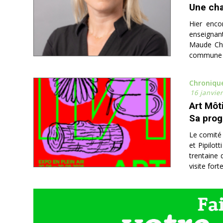
Une cha
Hier enco
enseignant
Maude Chal
commune d
Chroniqu
16 janvie
Art Môt
Sa prog
Le comité 
et Pipilot
trentaine 
visite fort