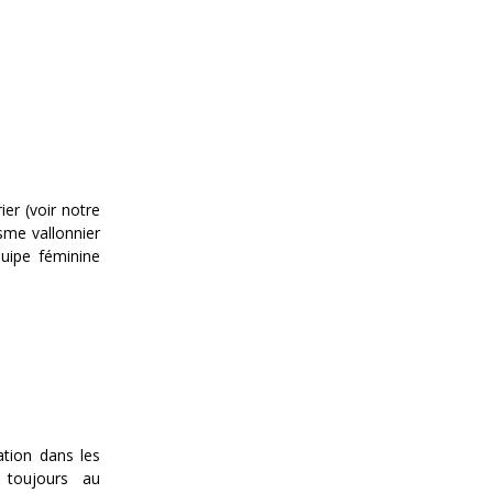
er (voir notre
sme vallonnier
quipe féminine
ation dans les
 toujours au