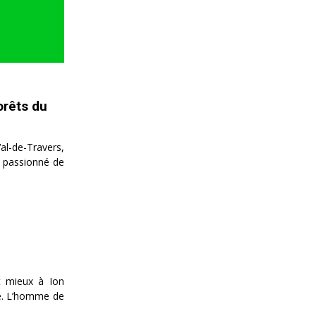
orêts du
al-de-Travers,
un passionné de
it mieux à Ion
nde. L’homme de