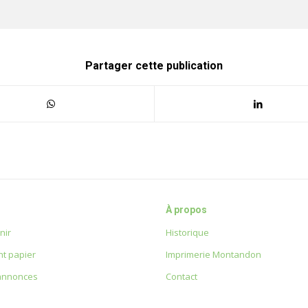
Partager cette publication
À propos
nir
Historique
t papier
Imprimerie Montandon
 annonces
Contact