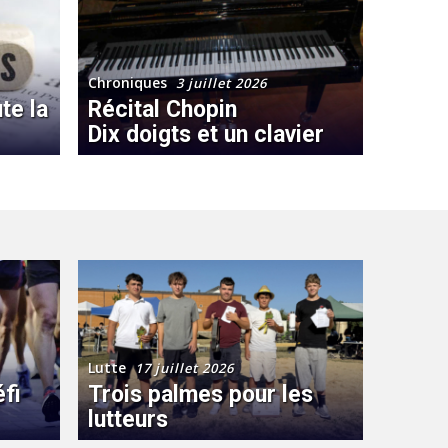
Chroniques
3 juillet 2026
te la
Récital Chopin
Dix doigts et un clavier
Lutte
17 juillet 2026
éfi
Trois palmes pour les
lutteurs