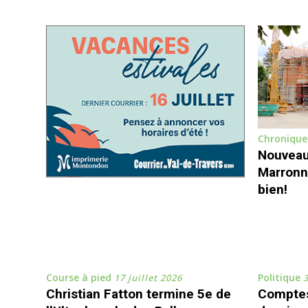
22 décembre 2025
En 4 mois, les progrès des
basketteurs fleurisans sont
flagrants
Chronique
Vendredi dernier, le club de basket de
Nouveau 
Fleurier s'en est allé affronter Oldstars
Hünibasket pour son sixième match de
Marronni
la saison. Les Vallonniers sont toujours
bien!
à la recherche de leur deuxième ...
Voir
plus
Course à pied
Politique
17 juillet 2026
3
Christian Fatton termine 5e de
Comptes