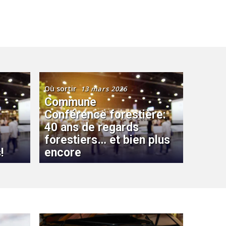
Où sortir
13 mars 2026
Commune
Conférence forestière:
40 ans de regards
forestiers… et bien plus
!
encore