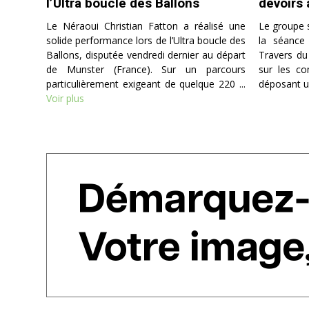
l’Ultra boucle des Ballons
devoirs 
Le Néraoui Christian Fatton a réalisé une
Le groupe s
solide performance lors de l’Ultra boucle des
la séance
14 novembre 2025
Ballons, disputée vendredi dernier au départ
Travers du 
Fleurier, acteur d’un film à
suspense devant près de 300
de Munster (France). Sur un parcours
sur les c
spectateurs !
particulièrement exigeant de quelque 220 ...
déposant un
Voir plus
Après deux rencontres à l’extérieur -
une victoire et une défaite -, Fleurier
renouait avec ses supporters ce
vendredi soir avec l’objectif de
défendre sa 2e place au classement.
C’est dans ...
Voir plus