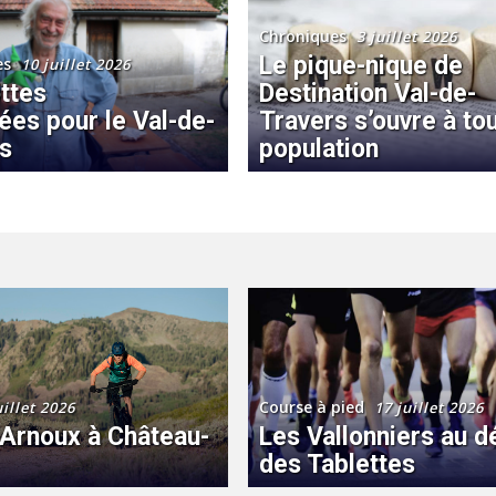
Chroniques
3 juillet 2026
Le pique-nique de
es
10 juillet 2026
ttes
Destination Val-de-
ées pour le Val-de-
Travers s’ouvre à tou
rs
population
Course à pied
uillet 2026
17 juillet 2026
Arnoux à Château-
Les Vallonniers au d
des Tablettes