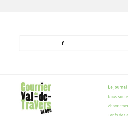
population, la pollution de l’eau a ...
Voir plus
10 septembre 2025
Foot : facile vainqueur d’Erguël II,
Val-de-Travers verra les 8e de la
Coupe !
Le journal
Hier soir, le FC Val-de-Travers a
montré un très bon et très abouti
Nous soute
football pour écarter d'un revers du
Abonnemen
pied Erguël (3e ligue aussi) dans le
cadre des 16e de finale ...
Voir plus
Tarifs des