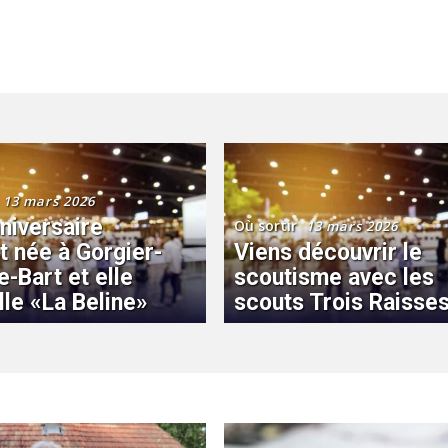
13 mars 2026
niversaire
Où sortir
13 mars 2026
st née à Gorgier-
Viens découvrir le
e-Bart et elle
scoutisme avec les
lle «La Beline»
scouts Trois Raisses