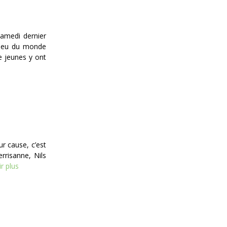
samedi dernier
 a eu du monde
e jeunes y ont
ur cause, c’est
errisanne, Nils
r plus