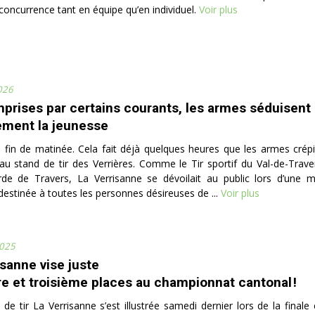
concurrence tant en équipe qu’en individuel.
Voir plus
026
prises par certains courants, les armes séduisent
ement la jeunesse
fin de matinée. Cela fait déjà quelques heures que les armes crépi
u stand de tir des Verrières. Comme le Tir sportif du Val-de-Trave
arde de Travers, La Verrisanne se dévoilait au public lors d’une 
destinée à toutes les personnes désireuses de ...
Voir plus
025
isanne vise juste
e et troisième places au championnat cantonal !
 de tir La Verrisanne s’est illustrée samedi dernier lors de la final