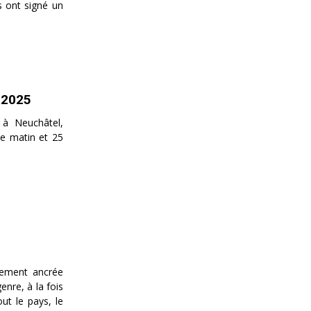
s ont signé un
s 2025
 à Neuchâtel,
le matin et 25
dement ancrée
enre, à la fois
ut le pays, le