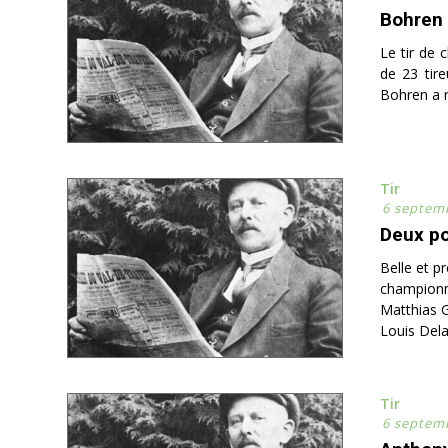
Bohren 
Le tir de 
de 23 tire
Bohren a re
Tir
6 septem
Deux po
Belle et p
championn
Matthias G
Louis Dela
Tir
6 septem