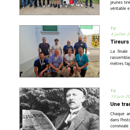
jeunes tir
véritable 
Tir
4 juillet 
Tireurs
La finale
rassemblan
mètres l’a
Tir
13 juin 2
Une tra
Chaque an
dans l’his
conviviale