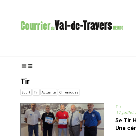
Tir
Sport
Tir
Actualité
Chroniques
Tir
17 juillet
5e Tir 
Une cér