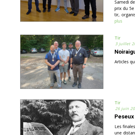
Samedi der
prix du 5e
tir, organ
plus
Tir
3 juillet 
Noiraig
Articles q
Tir
26 juin 2
Peseux 
Les finale
une distan