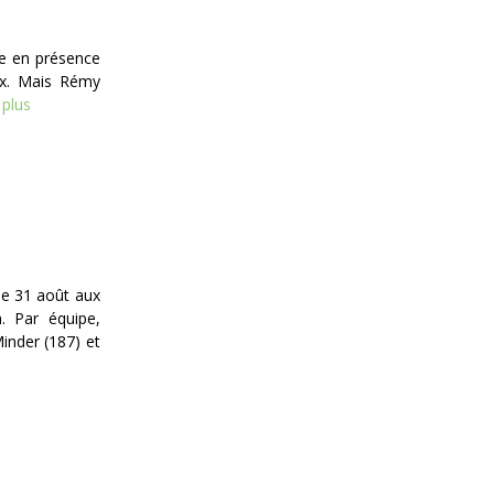
re en présence
oix. Mais Rémy
 plus
 le 31 août aux
. Par équipe,
inder (187) et