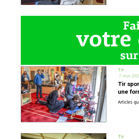
Tir
1 mai 202
Tir spor
une for
Articles q
Tir