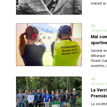
matant la 
Tir
24 avril 2
Mal com
sportiv
Samedi en 
débarque a
l’Avant-G
ouvertes, 
Tir
29 août 2
La Verr
Premièr
La société