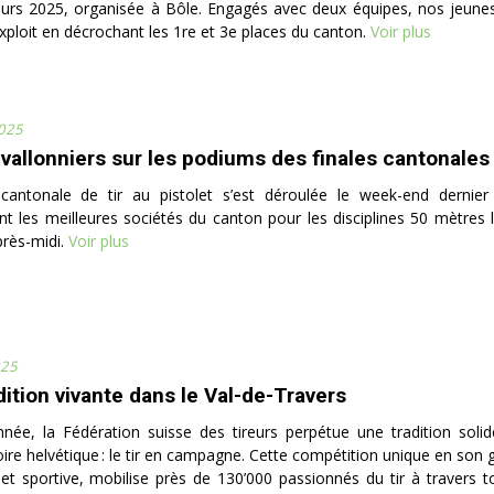
eurs 2025, organisée à Bôle. Engagés avec deux équipes, nos jeune
exploit en décrochant les 1re et 3e places du canton.
Voir plus
2025
 vallonniers sur les podiums des finales cantonale
 cantonale de tir au pistolet s’est déroulée le week-end dernier
t les meilleures sociétés du canton pour les disciplines 50 mètres 
près-midi.
Voir plus
025
dition vivante dans le Val-de-Travers
née, la Fédération suisse des tireurs perpétue une tradition soli
toire helvétique : le tir en campagne. Cette compétition unique en son g
 et sportive, mobilise près de 130’000 passionnés du tir à travers to