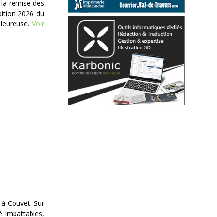
i la remise des
dition 2026 du
leureuse.
Voir
n à Couvet. Sur
é imbattables,