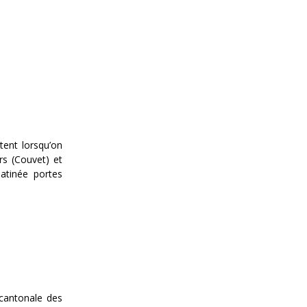
tent lorsqu’on
rs (Couvet) et
matinée portes
e cantonale des