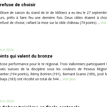
refuse de choisir
clôture de saison du stand de tir de Môtiers a eu lieu le 27 septemb
urs, prêts à faire feu une dernière fois. Deux cibles étaient à ch
fusé de choisir, raflant la mise sur la cible château (74 points) ...
Voir
bre 2024
ints qui valent du bronze
récise performance pour le tir régional. Trois Vallonniers participaient
ats suisses de la discipline sous les couleurs de Peseux Région
erber (194 points), Rémy Bohren (191), Bernard Scanio (189), José M
bays (183) ont récolté un total de 944 ...
Voir plus
bre 2024