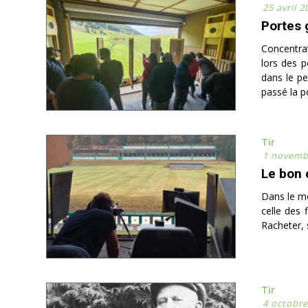
25 avril 2
Portes 
Concentrat
lors des p
dans le pe
passé la po
Tir
1 novemb
Le bon 
Dans le mo
celle des 
Racheter, s
Tir
4 octobre