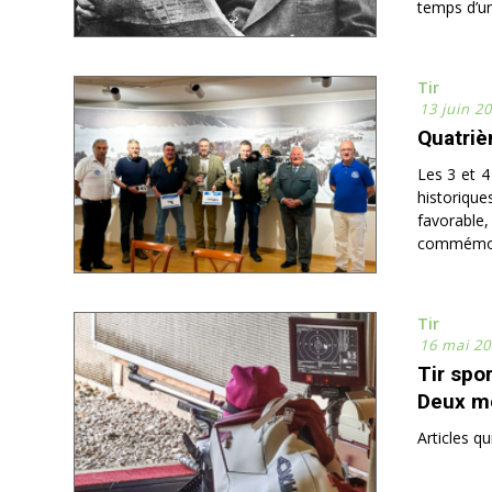
temps d’u
Tir
13 juin 2
Quatriè
Les 3 et 4
historiqu
favorable
commémorer
Tir
16 mai 20
Tir spor
Deux mé
Articles q