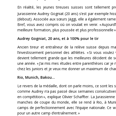
En réalité, les jeunes tireuses suisses sont tellement pr
Jurassienne Audrey Gogniat (20 ans) s’est par exemple hiss
(debout). Associée aux sœurs Jäggi, elle a également ramen
Bref, vous avez compris où on voulait en venir.
« Aujourd’
meilleure formation, plus poussée et plus professionnelle 
Audrey Gogniat, 20 ans, et à 100% pour le tir
Ancien tireur et entraîneur de la relève suisse depuis ma
l’investissement personnel des athlètes.
« Si vous voulez
devient tellement grande que les meilleures décident de se
une année.
« J’ai mis mes études entre parenthèses car je
chez les juniors et je veux me donner un maximum de chan
Rio, Munich, Bakou…
Le revers de la médaille, dont on parle moins, ce sont les 
comme Audrey n’a pas passé deux semaines consécutives c
en compétition »,
explique Olivier Schaffter. La Jurassienn
manches de coupe du monde, elle se rend à Rio, à Muni
camps de perfectionnement avec l’équipe nationale. Ce week
pour un autre camp d’entraînement. »