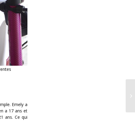
rentes
Fé
Do
emple. Emely a
en a 17 ans et
 21 ans. Ce qui