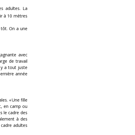
es adultes. La
ir à 10 mètres
s tôt. On a une
 gagnante avec
rge de travail
 y a tout juste
dernière année
ales.
« Une fille
nt, en camp ou
ns le cadre des
galement à des
 cadre adultes