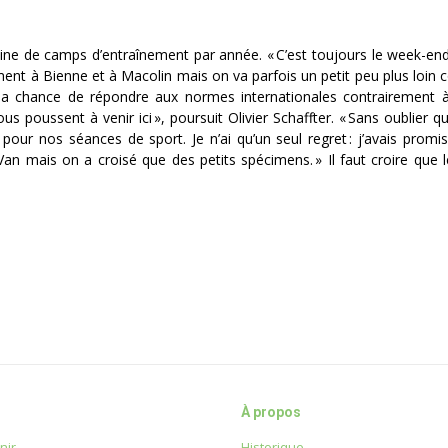
zaine de camps d’entraînement par année.
« C’est toujours le week-en
ement à Bienne et à Macolin mais on va parfois un petit peu plus loin
 la chance de répondre aux normes internationales contrairement
ous poussent à venir ici »
, poursuit Olivier Schaffter.
« Sans oublier q
e pour nos séances de sport. Je n’ai qu’un seul regret : j’avais prom
u Van mais on a croisé que des petits spécimens. »
Il faut croire que
À propos
nir
Historique