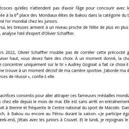
écoces qu’elles n’attendent pas d’avoir l’âge pour concourir avec l
e
ée à la 6
place des Mondiaux élites de Bakou dans la catégorie du t
é l’or mondial chez les juniors.
hui, les tireuses arrivent à un niveau proche de l’élite de plus en plu
»,
analyse l’œil d’expert d’Olivier Schaffter.
rs 2022, Olivier Schaffter n’oublie pas de corréler cette précocité
 viser haut, vous devez faire des choix. À un moment donné, la cha
 concentrer uniquement sur le tir. »
Audrey Gogniat a fait ce choix il
 me trouve à un moment décisif de ma carrière sportive. J’aborde ma 
ces de réussir »,
confie-t-elle.
sacrifices consentis pour aller attraper ces fameuses médailles mondi
hez elle depuis le mois de mai. Elle est sans arrêt en entraîneme
e vit à Bienne et fréquente le Centre national du sport de Macolin. Da
ch, à Bakou ou encore au Pérou durant la saison.
« Je participe é
-end, j’étais avec les juniors à Couvet. Et le lundi, je rejoignais le