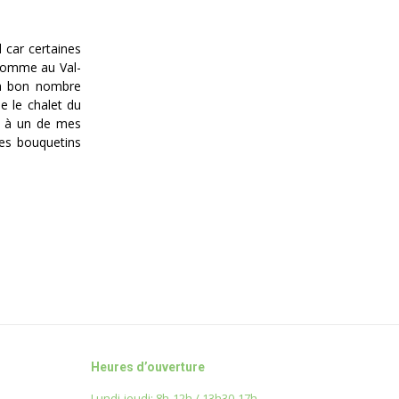
d car certaines
 comme au Val-
 à bon nombre
ue le chalet du
is à un de mes
 les bouquetins
Heures d’ouverture
Lundi-jeudi: 8h-12h / 13h30-17h