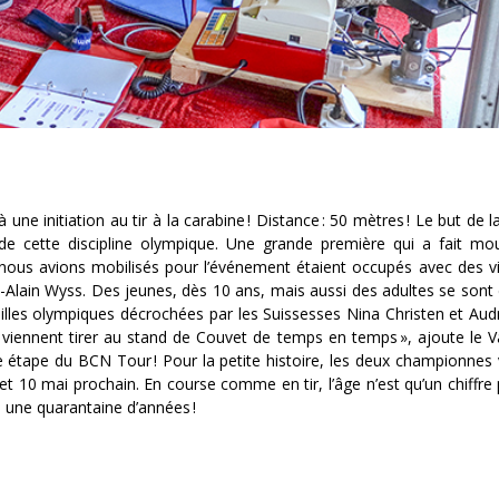
t à une initiation au tir à la carabine ! Distance : 50 mètres ! Le but de 
 de cette discipline olympique. Une grande première qui a fait mou
nous avions mobilisés pour l’événement étaient occupés avec des vi
erre-Alain Wyss. Des jeunes, dès 10 ans, mais aussi des adultes se son
lles olympiques décrochées par les Suissesses Nina Christen et Aud
viennent tirer au stand de Couvet de temps en temps », ajoute le Va
re étape du BCN Tour ! Pour la petite histoire, les deux championnes v
9 et 10 mai prochain. En course comme en tir, l’âge n’est qu’un chiffre
… une quarantaine d’années !