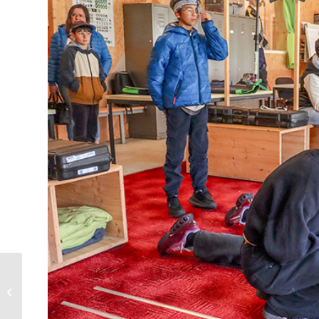
Sun-Ways ouvre une
nouvelle voie
mondiale à Buttes !