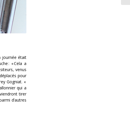
la journée était
che : « Cela a
siteurs, venus
t déplacés pour
rey Gogniat. «
llonnier qui a
iendront tirer
 parmi d’autres