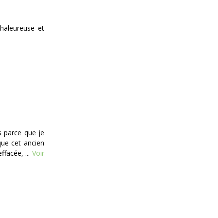
haleureuse et
is parce que je
que cet ancien
facée, ...
Voir