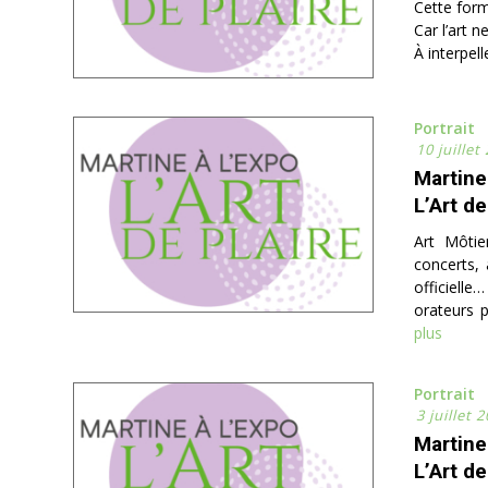
Cette form
Car l’art n
À interpel
Portrait
10 juillet
Martine
L’Art de
Art Môtie
concerts, 
officielle
orateurs p
plus
Portrait
3 juillet 
Martine
L’Art de