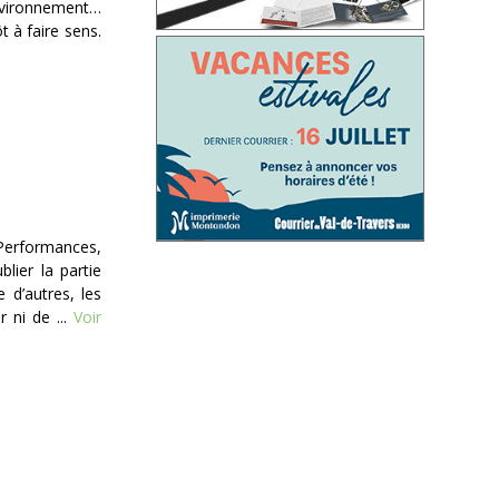
’environnement…
t à faire sens.
Performances,
lier la partie
e d’autres, les
 ni de ...
Voir