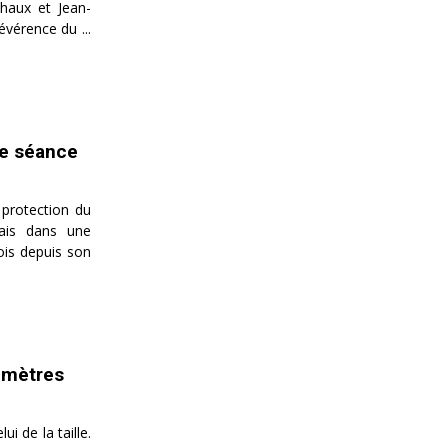
haux et Jean-
évérence du ...
ne séance
 protection du
mais dans une
fois depuis son
4 mètres
i de la taille.