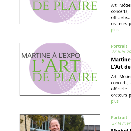
Art Môtie
concerts, 
officielle
orateurs p
plus
Portrait
26 juin 2
Martine
L’Art de
Art Môtie
concerts, 
officielle
orateurs p
plus
Portrait
27 févrie
Michel