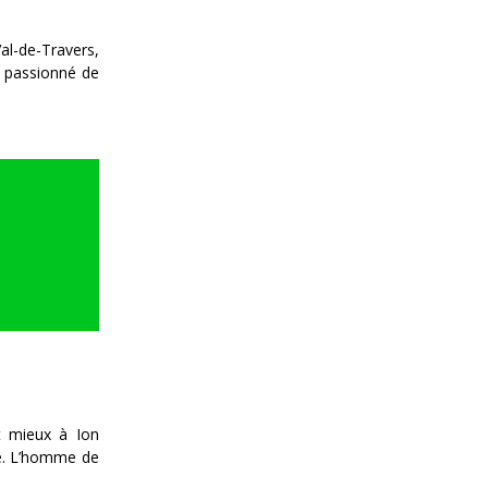
al-de-Travers,
un passionné de
it mieux à Ion
nde. L’homme de