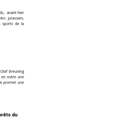
s, avant-hier
Arc jurassien,
s sports de la
 Olaf Breuning
ra en outre une
érée promet une
orêts du