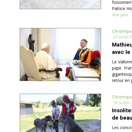
foisonnem
Patrice Hof
Voir plus
Chroniqu
22 août 2
Mathieu
avec le
Le Vallonn
pape Fran
gigantesqu
retour en j
Chroniqu
18 juillet
Insolite
de beau
Les concou