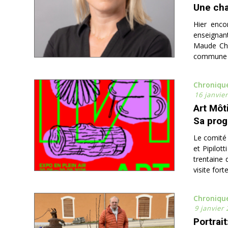
Une cha
Hier enco
enseignant
Maude Chal
commune d
Chroniqu
16 janvie
Art Môt
Sa prog
Le comité 
et Pipilot
trentaine 
visite fort
Chroniqu
9 janvier
Portrai