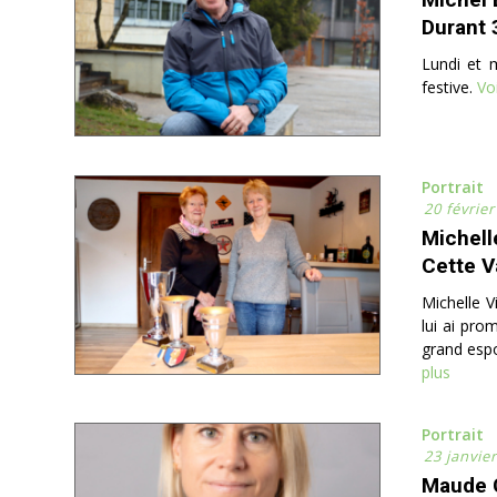
Durant 
Lundi et 
festive.
Voi
Portrait
20 févrie
Michell
Cette V
Michelle V
lui ai pro
grand espo
plus
Portrait
23 janvie
Maude 