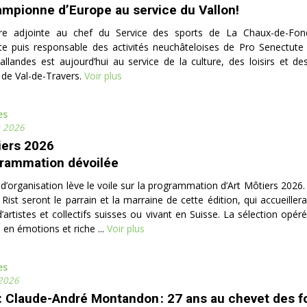
mpionne d’Europe au service du Vallon!
re adjointe au chef du Service des sports de La Chaux-de-Fond
e puis responsable des activités neuchâteloises de Pro Senectute 
landes est aujourd’hui au service de la culture, des loisirs et de
e Val-de-Travers.
Voir plus
es
r 2026
iers 2026
rammation dévoilée
d’organisation lève le voile sur la programmation d’Art Môtiers 2026.
ti Rist seront le parrain et la marraine de cette édition, qui accueille
d’artistes et collectifs suisses ou vivant en Suisse. La sélection op
e en émotions et riche ...
Voir plus
es
 2026
t: Claude-André Montandon : 27 ans au chevet des f