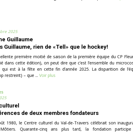
bre 2025
ne Guillaume
s Guillaume, rien de «Tell» que le hockey!
cellente première moitié de saison de la première équipe du CP Fleuri
dié dans cette édition), on peut dire que c’est l’ensemble du microco
qui est à la fête en cette fin d’année 2025. La disparition de l’é
op restreint) – que ...
Voir plus
es
025
culturel
érences de deux membres fondateurs
oût 1980, le Centre culturel du Val-de-Travers célébrait son inaugur
ôtiers. Quarante-cinq ans plus tard, la fondation participe