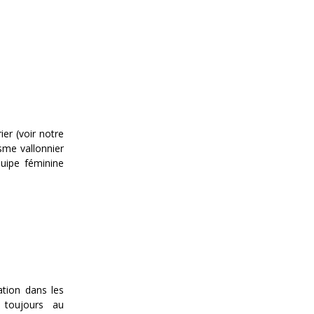
er (voir notre
sme vallonnier
quipe féminine
ation dans les
 toujours au