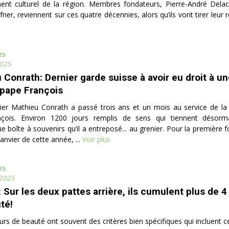
ent culturel de la région. Membres fondateurs, Pierre-André Delac
ner, reviennent sur ces quatre décennies, alors qu’ils vont tirer leur r
es
025
 Conrath: Dernier garde suisse à avoir eu droit à u
 pape François
ier Mathieu Conrath a passé trois ans et un mois au service de la
çois. Environ 1200 jours remplis de sens qui tiennent désor
e boîte à souvenirs qu’il a entreposé... au grenier. Pour la première 
anvier de cette année, ...
Voir plus
es
 2025
: Sur les deux pattes arrière, ils cumulent plus de 
té!
rs de beauté ont souvent des critères bien spécifiques qui incluent celu