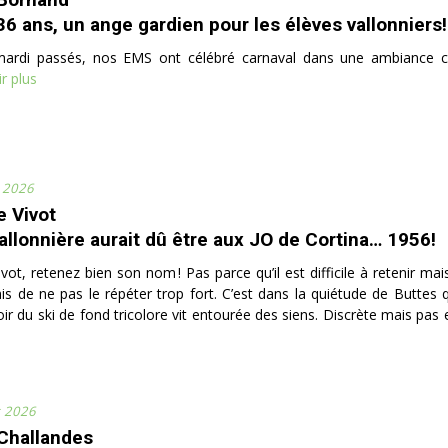
36 ans, un ange gardien pour les élèves vallonniers!
mardi passés, nos EMS ont célébré carnaval dans une ambiance c
r plus
r 2026
e Vivot
allonnière aurait dû être aux JO de Cortina… 1956!
ivot, retenez bien son nom ! Pas parce qu’il est difficile à retenir ma
mis de ne pas le répéter trop fort. C’est dans la quiétude de Buttes 
ir du ski de fond tricolore vit entourée des siens. Discrète mais pas ef
r 2026
Challandes