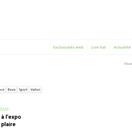
Exclusivités web
Live Val
Actualité
Vous 
ace
Boxe
Sport
Vallon
 2026
 à l’expo
 plaire