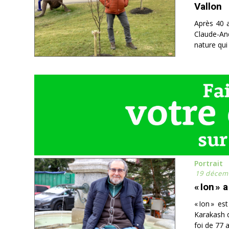
Vallon
Après 40 a
Claude-And
nature qui
Portrait
19 décem
« Ion » 
« Ion » es
Karakash q
foi de 77 