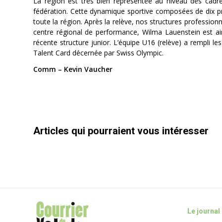
La région est très bien représentée au niveau des cadres
fédération. Cette dynamique sportive composées de dix prof
toute la région. Après la relève, nos structures professio
centre régional de performance, Wilma Lauenstein est ain
récente structure junior. L’équipe U16 (relève) a rempli le
Talent Card décernée par Swiss Olympic.
Comm – Kevin Vaucher
Articles qui pourraient vous intéresser
Le journal