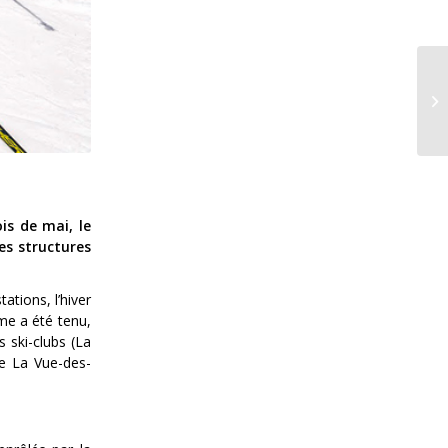
is de mai, le
des structures
ations, l’hiver
me a été tenu,
s ski-clubs (La
de La Vue-des-