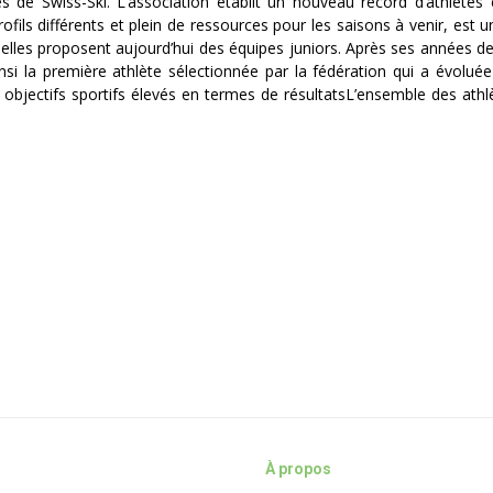
 de Swiss-Ski. L’association établit un nouveau record d’athlètes 
ils différents et plein de ressources pour les saisons à venir, est un
nnelles proposent aujourd’hui des équipes juniors. Après ses années d
si la première athlète sélectionnée par la fédération qui a évoluée
s objectifs sportifs élevés en termes de résultatsL’ensemble des athl
À propos