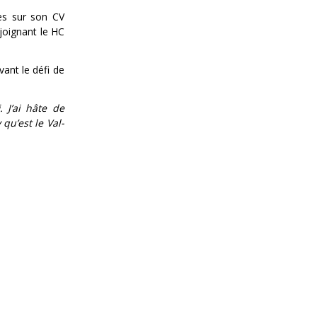
es sur son CV
joignant le HC
ant le défi de
 J’ai hâte de
qu’est le Val-