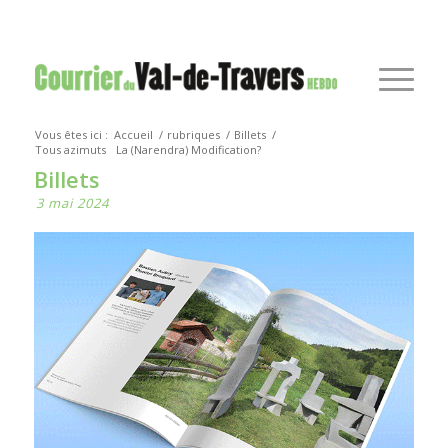
Vous êtes ici :
Accueil
/
rubriques
/
Billets
/
Tous azimuts
La (Narendra) Modification?
Billets
3 mai 2024