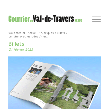
Vous êtes ici :
Accueil
/
rubriques
/
Billets
/
Le futur avec les idées d’hier…
Billets
21 février 2025