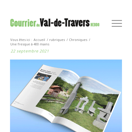
Vous êtes ici :
Accueil
/
rubriques
/
Chroniques
/
Une fresque à 400 mains
22 septembre 2021