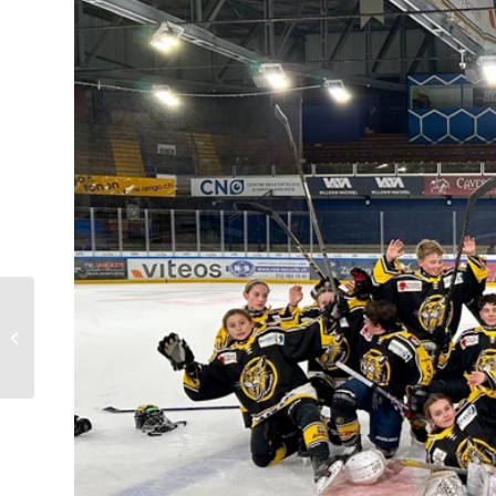
Cercle scolaire du Val-de-Travers
Le cinéma pour promouvoir le vivre
ensemble