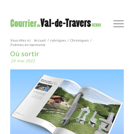
Vous êtes ici :
Accueil
/
rubriques
/
Chroniques
/
Poèmes en harmonie
Où sortir
24 mai 2022