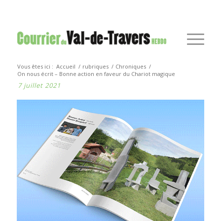
Vous êtes ici :
Accueil
/
rubriques
/
Chroniques
/
On nous écrit – Bonne action en faveur du Chariot magique
7 juillet 2021