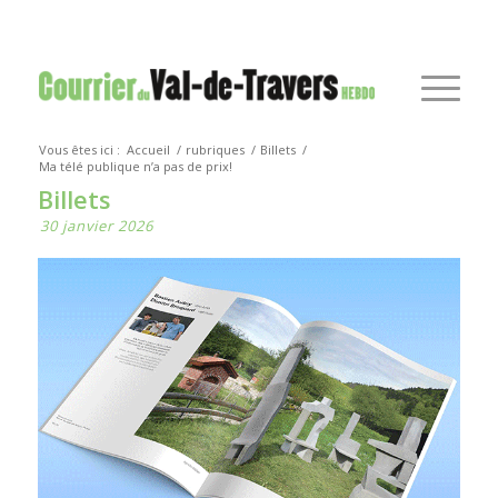
Vous êtes ici :
Accueil
/
rubriques
/
Billets
/
Ma télé publique n’a pas de prix!
Billets
30 janvier 2026