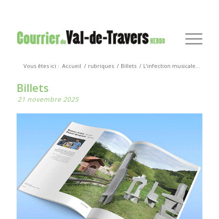
Vous êtes ici :
Accueil
/
rubriques
/
Billets
/
L’infection musicale…
Billets
21 novembre 2025