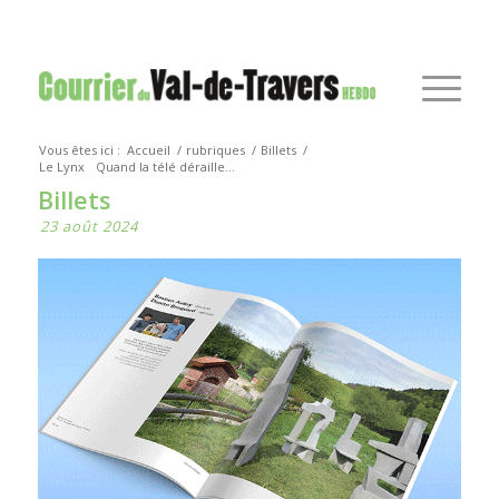
Vous êtes ici :
Accueil
/
rubriques
/
Billets
/
Le Lynx
Quand la télé déraille…
Billets
23 août 2024