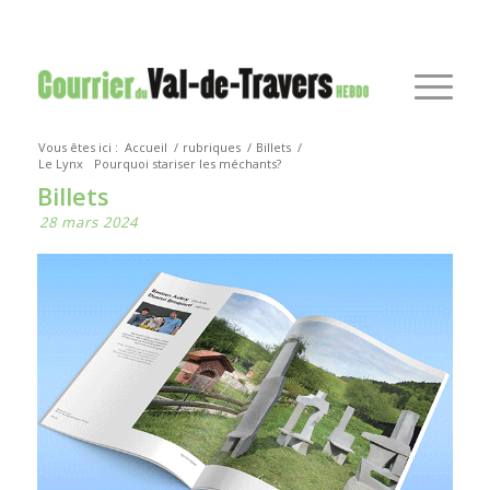
Vous êtes ici :
Accueil
/
rubriques
/
Billets
/
Le Lynx
Pourquoi stariser les méchants?
Billets
28 mars 2024