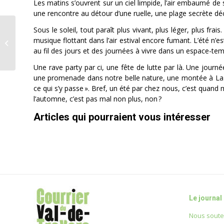
Les matins s’ouvrent sur un ciel limpide, l’air embaumé de 
une rencontre au détour d’une ruelle, une plage secrète dé
Sous le soleil, tout paraît plus vivant, plus léger, plus frais
Fleurier propulse la
musique flottant dans l’air estival encore fumant. L’été n’es
saison du HCC sur un
au fil des jours et des journées à vivre dans un espace-tem
sans-faute!
Une rave party par ci, une fête de lutte par là. Une journ
une promenade dans notre belle nature, une montée à La R
ce qui s’y passe ». Bref, un été par chez nous, c’est quan
l’automne, c’est pas mal non plus, non ?
Articles qui pourraient vous intéresser
Le journal
Nous soute