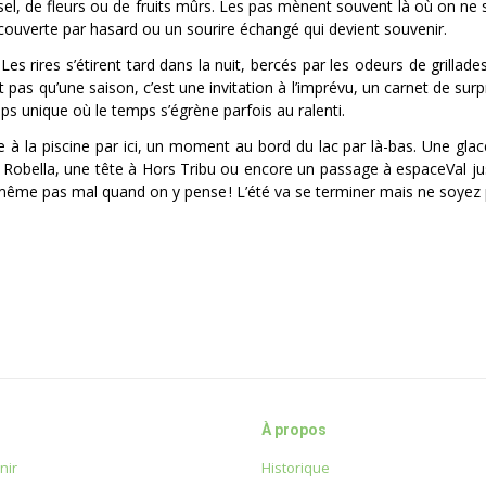
sel, de fleurs ou de fruits mûrs. Les pas mènent souvent là où on ne s
couverte par hasard ou un sourire échangé qui devient souvenir.
. Les rires s’étirent tard dans la nuit, bercés par les odeurs de grillade
t pas qu’une saison, c’est une invitation à l’imprévu, un carnet de surp
ps unique où le temps s’égrène parfois au ralenti.
ée à la piscine par ici, un moment au bord du lac par là-bas. Une glac
obella, une tête à Hors Tribu ou encore un passage à espaceVal jus
d même pas mal quand on y pense ! L’été va se terminer mais ne soyez p
À propos
nir
Historique