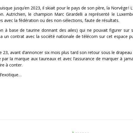
sque jusqu’en 2023, il skiait pour le pays de son père, la Norvège ! L’
ion. Autrichien, le champion Marc Girardelli a représenté le Luxe
es avec la fédération ou des non-sélections, faute de résultats.
on à base de taurine donnant des ailes) qui ne pouvait figurer sur 
i a un contrat avec la société nationale de télécom sur cet espace pub
e 23, avant d’annoncer six mois plus tard son retour sous le drapeau
e par la marque aux taureaux et avec l’assurance de marquer à jamais
ire à conter.
 d’exotique…