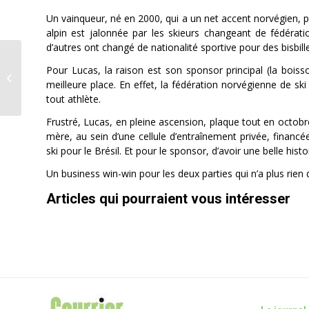
Un vainqueur, né en 2000, qui a un net accent norvégien, pui
alpin est jalonnée par les skieurs changeant de fédérat
d’autres ont changé de nationalité sportive pour des bisbill
La pêche de la
Pour Lucas, la raison est son sponsor principal (la boiss
paroisse a-t-elle été
meilleure place. En effet, la fédération norvégienne de sk
miraculeuse?
tout athlète.
Frustré, Lucas, en pleine ascension, plaque tout en octobr
mère, au sein d’une cellule d’entraînement privée, financé
ski pour le Brésil. Et pour le sponsor, d’avoir une belle histo
Un business win-win pour les deux parties qui n’a plus rien
Articles qui pourraient vous intéresser