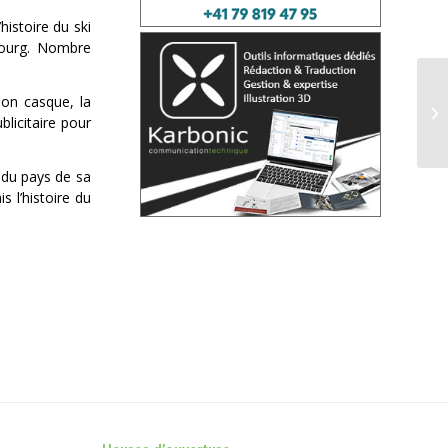
histoire du ski
mbourg. Nombre
C
son casque, la
La
licitaire pour
ha
 du pays de sa
 l’histoire du