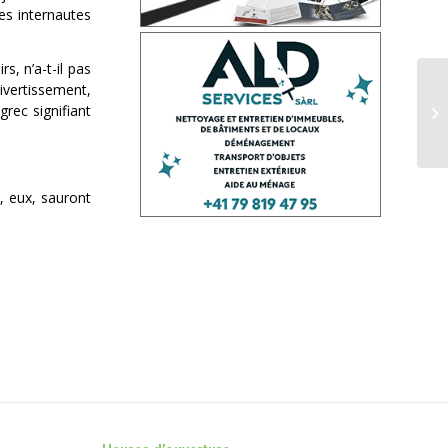
des internautes
, n’a-t-il pas
divertissement,
grec signifiant
Un
, eux, sauront