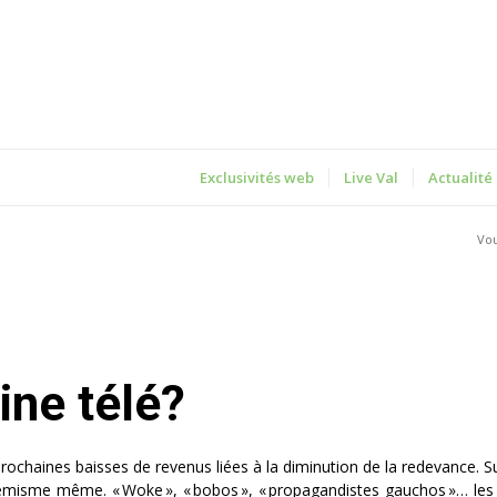
Exclusivités web
Live Val
Actualité
Vou
ine télé?
prochaines baisses de revenus liées à la diminution de la redevance. S
hémisme même. « Woke », « bobos », « propagandistes gauchos »… les