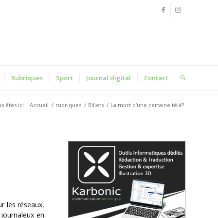
Rubriques
Sport
Journal digital
Contact
s êtes ici :
Accueil
/
rubriques
/
Billets
/
La mort d’une certaine télé?
ur les réseaux,
 journaleux en