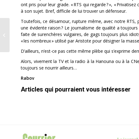
ont pris pour leur grade. « RTS qui regarde ? », « Privatisez
à son sujet. Bref, difficile de lui trouver un défenseur.
Toutefois, ce désamour, rupture même, avec notre RTS, pro
une évidente raison ? Le journalisme de qualité a toujours v
Diplômés 2025: cap sur
faite de surenchères vulgaires, de gags toujours plus idiot
l’été et la vie active!
« les nombreux » utilisé par Aristote pour désigner la masse
D’ailleurs, n’est-ce pas cette même plèbe qui s’exprime derr
Alors, vivement la TV et la radio à la Hanouna ou à la CNe
toujours se nourrir ailleurs…
Rabov
Articles qui pourraient vous intéresser