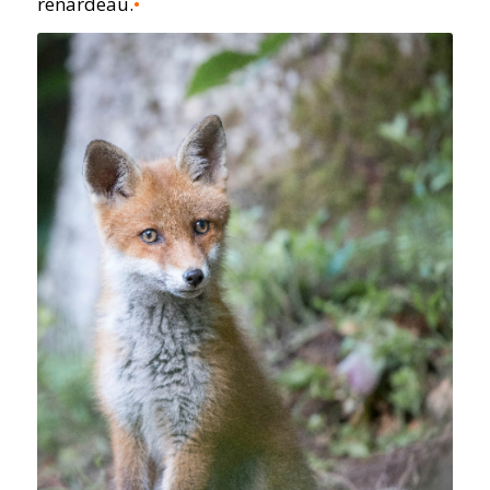
renardeau.
•