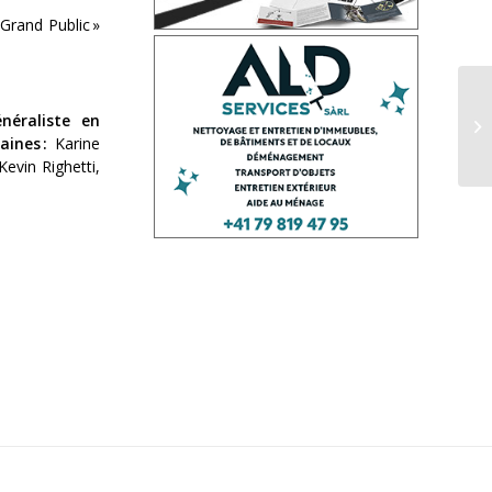
 Grand Public »
Va
néraliste en
Un
ines :
Karine
evin Righetti,