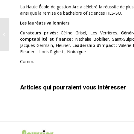
La Haute École de gestion Arc a célébré la réussite de plusi
ainsi que la remise de bachelors of sciences HES-SO.
Les lauréats vallonniers
Course à pied
Curateurs privés :
Céline Grisel, Les Verrières.
Génér
Cinq Fées au Jura
comptabilité et finance :
Nathalie Bobillier, Saint-Sulp
Swiss Trail
Jacques-Germain, Fleurier.
Leadership d’impact :
Valérie 
Fleurier – Loris Righetti, Noiraigue.
Comm.
Articles qui pourraient vous intéresser