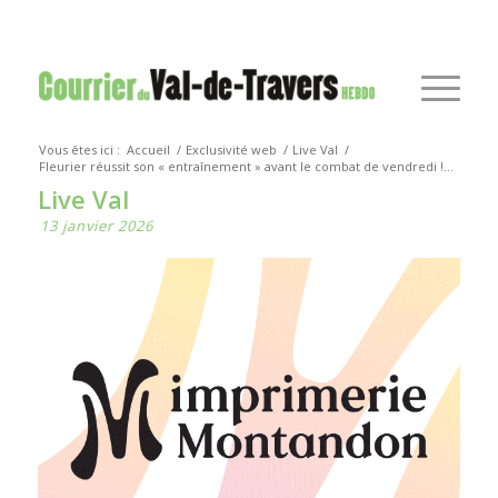
Vous êtes ici :
Accueil
/
Exclusivité web
/
Live Val
/
Fleurier réussit son « entraînement » avant le combat de vendredi !...
Live Val
13 janvier 2026