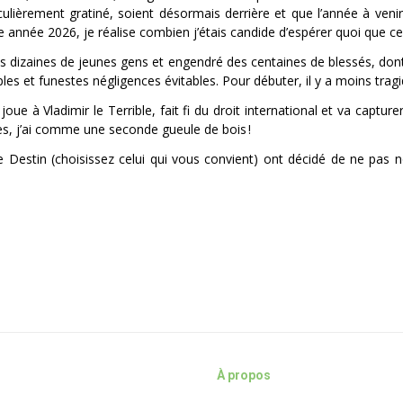
ulièrement gratiné, soient désormais derrière et que l’année à venir
e année 2026, je réalise combien j’étais candide d’espérer quoi que c
s dizaines de jeunes gens et engendré des centaines de blessés, don
les et funestes négligences évitables. Pour débuter, il y a moins tra
e à Vladimir le Terrible, fait fi du droit international et va capture
res, j’ai comme une seconde gueule de bois !
 Destin (choisissez celui qui vous convient) ont décidé de ne pas n
À propos