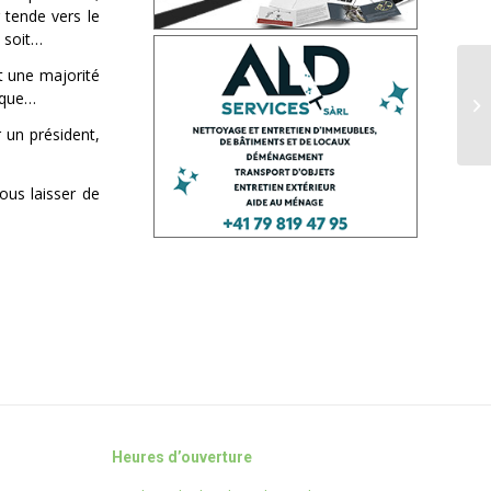
 tende vers le
e soit…
t une majorité
gique…
r un président,
ous laisser de
Heures d’ouverture