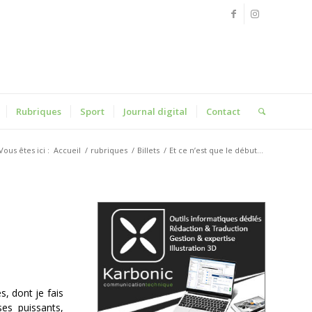
Rubriques
Sport
Journal digital
Contact
Vous êtes ici :
Accueil
/
rubriques
/
Billets
/
Et ce n’est que le début…
, dont je fais
ses puissants,