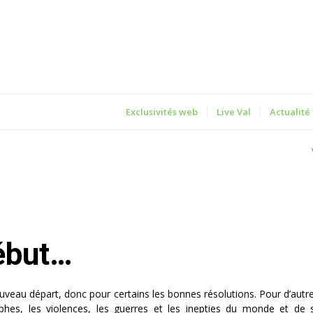
Exclusivités web
Live Val
Actualité
début…
eau départ, donc pour certains les bonnes résolutions. Pour d’autres
rophes, les violences, les guerres et les inepties du monde et de 