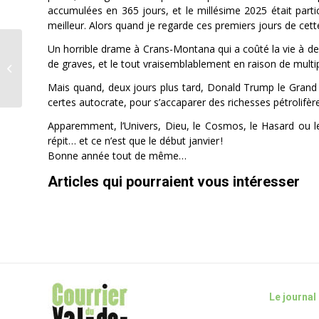
accumulées en 365 jours, et le millésime 2025 était partic
meilleur. Alors quand je regarde ces premiers jours de cett
Un horrible drame à Crans-Montana qui a coûté la vie à de
Verrivent SA
de graves, et le tout vraisemblablement en raison de multip
Victoire importante pour le projet
éolien de la Montagne de...
Mais quand, deux jours plus tard, Donald Trump le Grand jou
certes autocrate, pour s’accaparer des richesses pétrolifè
Apparemment, l’Univers, Dieu, le Cosmos, le Hasard ou le
répit… et ce n’est que le début janvier !
Bonne année tout de même…
Articles qui pourraient vous intéresser
Le journal