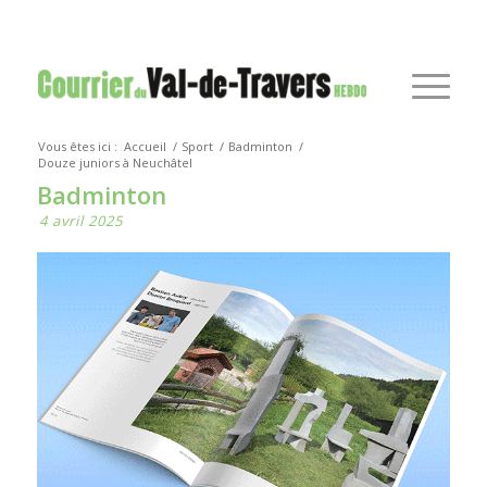
Vous êtes ici :
Accueil
/
Sport
/
Badminton
/
Douze juniors à Neuchâtel
Badminton
4 avril 2025