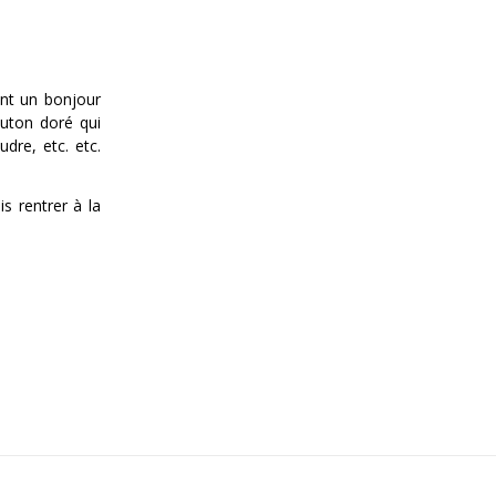
ant un bonjour
outon doré qui
dre, etc. etc.
s rentrer à la