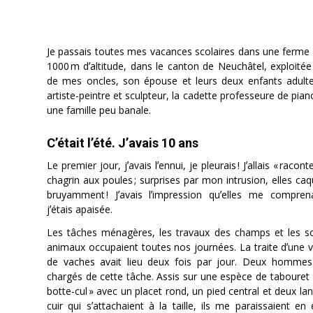
Je passais toutes mes vacances scolaires dans une ferme 
1000 m dʼaltitude, dans le canton de Neuchâtel, exploitée 
de mes oncles, son épouse et leurs deux enfants adultes
artiste-peintre et sculpteur, la cadette professeure de pia
une famille peu banale.
Cʼétait lʼété. Jʼavais 10 ans
Le premier jour, jʼavais lʼennui, je pleurais ! Jʼallais « racon
chagrin aux poules ; surprises par mon intrusion, elles caq
bruyamment ! Jʼavais lʼimpression quʼelles me compren
jʼétais apaisée.
Les tâches ménagères, les travaux des champs et les s
animaux occupaient toutes nos journées. La traite dʼune v
de vaches avait lieu deux fois par jour. Deux hommes
chargés de cette tâche. Assis sur une espèce de tabouret 
botte-cul » avec un placet rond, un pied central et deux la
cuir qui sʼattachaient à la taille, ils me paraissaient en 