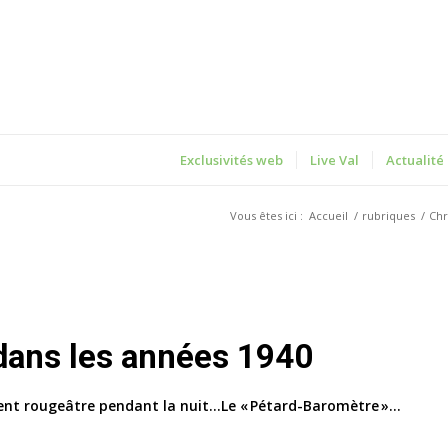
Exclusivités web
Live Val
Actualité
Vous êtes ici :
Accueil
/
rubriques
/
Chr
 dans les années 1940
ent rougeâtre pendant la nuit…Le « Pétard-Baromètre »…