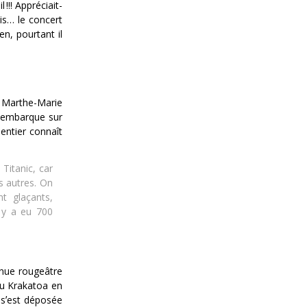
!! Appréciait-
is… le concert
n, pourtant il
; Marthe-Marie
e embarque sur
entier connaît
Titanic, car
s autres. On
t glaçants,
l y a eu 700
enue rougeâtre
 du Krakatoa en
t sʼest déposée