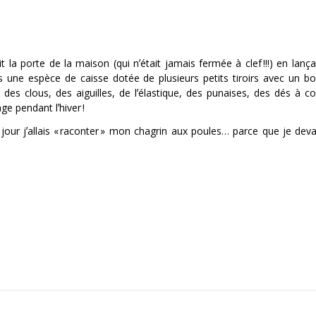
la porte de la maison (qui nʼétait jamais fermée à clef !!!) en lanç
 dos une espèce de caisse dotée de plusieurs petits tiroirs avec un b
 des clous, des aiguilles, de lʼélastique, des punaises, des dés à cou
e pendant lʼhiver !
our jʼallais « raconter » mon chagrin aux poules… parce que je devai