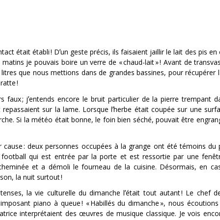
t était établi ! Dʼun geste précis, ils faisaient jaillir le lait des pis e
s matins je pouvais boire un verre de « chaud-lait » ! Avant de transvas
ues litres que nous mettions dans de grandes bassines, pour récupérer 
ratte !
 faux ; jʼentends encore le bruit particulier de la pierre trempant da
t et repassaient sur la lame. Lorsque lʼherbe était coupée sur une surf
ourche. Si la météo était bonne, le foin bien séché, pouvait être engra
our cause : deux personnes occupées à la grange ont été témoins du
ootball qui est entrée par la porte et est ressortie par une fenêtre
cheminée et a démoli le fourneau de la cuisine. Désormais, en c
on, la nuit surtout !
tenses, la vie culturelle du dimanche lʼétait tout autant ! Le chef d
 imposant piano à queue ! « Habillés du dimanche », nous écoutions
ntatrice interprétaient des œuvres de musique classique. Je vois enc