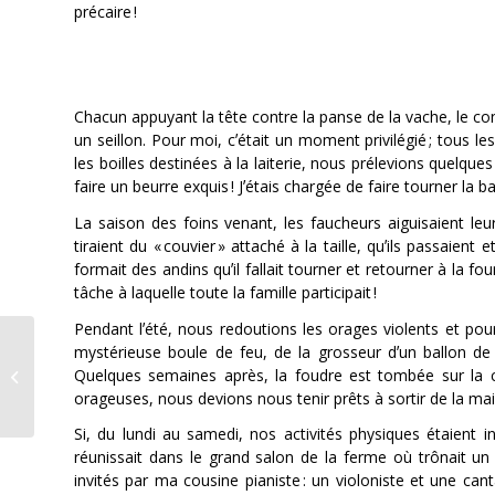
précaire !
Chacun appuyant la tête contre la panse de la vache, le contac
un seillon. Pour moi, cʼétait un moment privilégié ; tous le
les boilles destinées à la laiterie, nous prélevions quelq
faire un beurre exquis ! Jʼétais chargée de faire tourner la ba
La saison des foins venant, les faucheurs aiguisaient leurs
tiraient du « couvier » attaché à la taille, quʼils passaien
formait des andins quʼil fallait tourner et retourner à la f
tâche à laquelle toute la famille participait !
Pendant lʼété, nous redoutions les orages violents et p
mystérieuse boule de feu, de la grosseur dʼun ballon de f
Loisirs -Vertes de
Quelques semaines après, la foudre est tombée sur la 
plaisir
orageuses, nous devions nous tenir prêts à sortir de la mais
Si, du lundi au samedi, nos activités physiques étaient in
réunissait dans le grand salon de la ferme où trônait un
invités par ma cousine pianiste : un violoniste et une ca