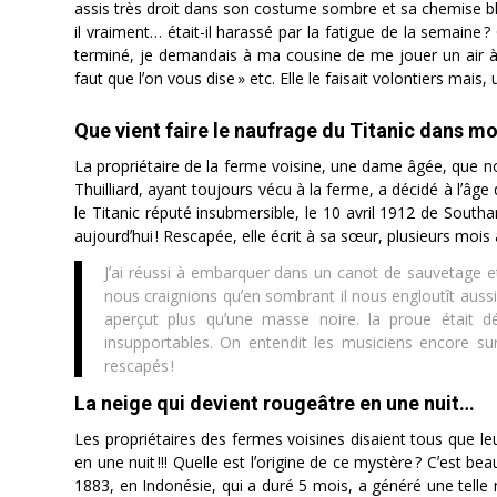
assis très droit dans son costume sombre et sa chemise bla
il vraiment… était-il harassé par la fatigue de la semain
terminé, je demandais à ma cousine de me jouer un air à
faut que lʼon vous dise » etc. Elle le faisait volontiers mais,
Que vient faire le naufrage du Titanic dans mo
La propriétaire de la ferme voisine, une dame âgée, que no
Thuilliard, ayant toujours vécu à la ferme, a décidé à lʼâ
le Titanic réputé insubmersible, le 10 avril 1912 de South
aujourdʼhui ! Rescapée, elle écrit à sa sœur, plusieurs mois 
Jʼai réussi à embarquer dans un canot de sauvetage et
nous craignions quʼen sombrant il nous engloutît aussi.
aperçut plus quʼune masse noire. la proue était dé
insupportables. On entendit les musiciens encore sur
rescapés !
La neige qui devient rougeâtre en une nuit…
Les propriétaires des fermes voisines disaient tous que le
en une nuit !!! Quelle est lʼorigine de ce mystère ? Cʼest b
1883, en Indonésie, qui a duré 5 mois, a généré une telle m