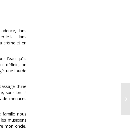
n cadence, dans
er le lait dans
la crème et en
ns lʼeau quʼils
ace définie, on
ngé, une lourde
 passage dʼune
, sans bruit !
as de menaces
Le
e famille nous
 les musiciens
ore mon oncle,