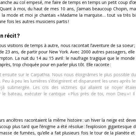
nche au col empesé, me faire de temps en temps un petit coup dʼœil !
e ? Quant à moi, du haut de mes 10 ans, jʼaimais beaucoup Chopin, ma
 la mode et moi je chantais « Madame la marquise… tout va très bie
 une fois les autres musiciens partis !
n récit ?
us visitions de temps à autre, nous racontait lʼaventure de sa soeur 
ge de 23 ans, de partir pour New York. Avec 2000 autres passagers, ell
ampton. La nuit du 14 au 15 avril : le naufrage tragique que le monde 
après, trop choquée pour en parler plus tôt. Elle raconte :
 ensuite sur le Carpathia. Nous nous éloignâmes le plus possible du 
 Peu à peu les lumières sʼéteignirent et disparurent les unes après le
jà submergée. Les cris des victimes qui allaient se noyer étaien
 le bateau, exécuter le cantique « Plus près de toi, mon Dieu » ! I
urs ancêtres racontaient la même histoire : un hiver la neige est dev
eaucoup plus tard que lʼénigme a été résolue : lʼexplosion gigantesque
asse de fumées, quʼelle a fait plusieurs fois le tour de la planète e