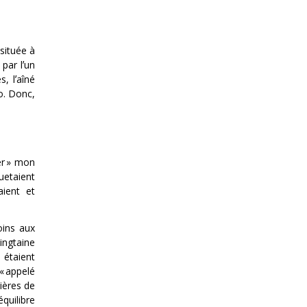
située à
par lʼun
, lʼaîné
no. Donc,
ter » mon
uetaient
aient et
oins aux
ingtaine
 étaient
« appelé
nières de
équilibre