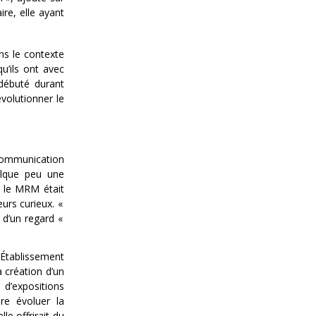
re, elle ayant
ns le contexte
u’ils ont avec
débuté durant
volutionner le
communication
elque peu une
e le MRM était
eurs curieux.
«
t d’un regard
«
’Établissement
a création d’un
 d’expositions
re évoluer la
le offrirait du