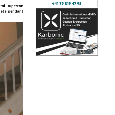
oémi Duperron
 tête pendant