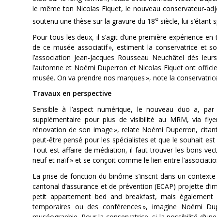
le même ton Nicolas Fiquet, le nouveau conservateur-adjoin
e
soutenu une thèse sur la gravure du 18
siècle, lui s’étant
Pour tous les deux, il s’agit d’une première expérience e
de ce musée associatif
»,
estiment la conservatrice et so
l’association Jean-Jacques Rousseau Neuchâtel dès leur
l’automne et Noémi Duperron et Nicolas Fiquet ont offic
musée. On va prendre nos marques »,
note la conservatrice
Travaux en perspective
Sensible à l’aspect numérique, le nouveau duo a, par 
supplémentaire pour plus de visibilité au MRM, via fly
rénovation de son image »,
relate Noémi Duperron, citant
peut-être pensé pour les spécialistes et que le souhait es
Tout est affaire de médiation, il faut trouver les bons vec
neuf et naïf »
et se conçoit comme le lien entre l’associatio
La prise de fonction du binôme s’inscrit dans un contexte 
cantonal d’assurance et de prévention (ECAP) projette d’impo
petit appartement bed and breakfast, mais également 
temporaires ou des conférences »,
imagine Noémi Duper
muséographie. Pour la conservatrice, si la possibilité d’un