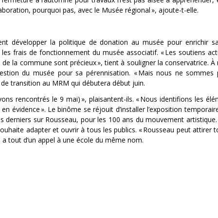
laboration, pourquoi pas, avec le Musée régional »,
ajoute-t-elle.
nt développer la politique de donation au musée pour enrichir sa
 les frais de fonctionnement du musée associatif.
« Les soutiens act
si de la commune sont précieux
»,
tient à souligner la conservatrice. 
a gestion du musée pour sa pérennisation.
« Mais nous ne sommes p
4 de transition au MRM qui débutera début juin.
vons rencontrés le 9 mai) »,
plaisantent-ils.
« Nous identifions les élé
 en évidence ».
Le binôme se réjouit d’installer l’exposition temporair
 ces derniers sur Rousseau, pour les 100 ans du mouvement artistique.
souhaite adapter et ouvrir à tous les publics.
« Rousseau peut attirer t
 a tout d’un appel à une école du même nom.