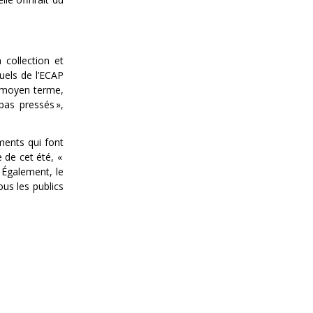
 collection et
uels de l’ECAP
À moyen terme,
as pressés »,
ments qui font
e de cet été, «
 Également, le
ous les publics