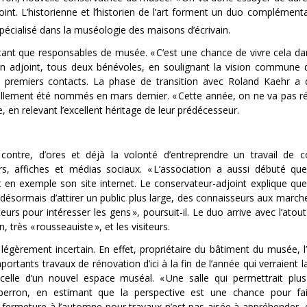
t. L’historienne et l’historien de l’art forment un duo complémentai
 spécialisé dans la muséologie des maisons d’écrivain.
n tant que responsables de musée.
« C’est une chance de vivre cela da
n adjoint, tous deux bénévoles, en soulignant la vision commune q
s premiers contacts. La phase de transition avec Roland Kaehr a 
iellement été nommés en mars dernier.
« Cette année, on ne va pas ré
, en relevant l’excellent héritage de leur prédécesseur.
contre, d’ores et déjà la volonté d’entreprendre un travail de 
ers, affiches et médias sociaux.
« L’association a aussi débuté qu
 en exemple son site internet. Le conservateur-adjoint explique qu
t désormais d’attirer un public plus large, des connaisseurs aux march
teurs pour intéresser les gens »,
poursuit-il. Le duo arrive avec l’atou
n, très
« rousseauiste »,
et les visiteurs.
légèrement incertain. En effet, propriétaire du bâtiment du musée, l
rtants travaux de rénovation d’ici à la fin de l’année qui verraient l
celle d’un nouvel espace muséal.
« Une salle qui permettrait plus
ron, en estimant que la perspective est une chance pour fai
e fermeture à l’automne pour travaux n’est pas aisée à appréhender, el