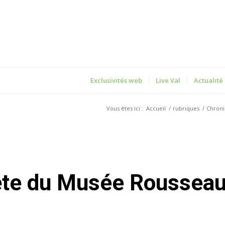
Exclusivités web
Live Val
Actualité
Vous êtes ici :
Accueil
/
rubriques
/
Chron