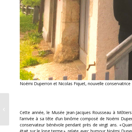
Noémi Duperron et Nicolas Fiquet, nouvelle conservatric
Le 9 juin, nous votons
sur notre
Cette année, le Musée Jean-Jacques Rousseau à Môtier
approvisionnement en
l’arrivée à sa tête d’un binôme composé de Noémi Duperro
électricité
conservateur bénévole pendant près de vingt ans.
« Quan
était sur le long terme »,
relate avec humour Noémi Duperr