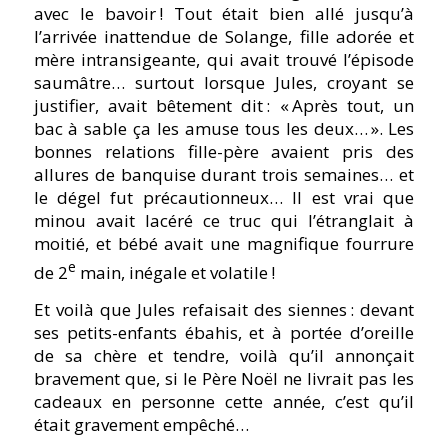
avec le bavoir ! Tout était bien allé jusqu’à
l’arrivée inattendue de Solange, fille adorée et
mère intransigeante, qui avait trouvé l’épisode
saumâtre… surtout lorsque Jules, croyant se
justifier, avait bêtement dit :
« Après tout, un
bac à sable ça les amuse tous les deux… ».
Les
bonnes relations fille-père avaient pris des
allures de banquise durant trois semaines… et
le dégel fut précautionneux… Il est vrai que
minou avait lacéré ce truc qui l’étranglait à
moitié, et bébé avait une magnifique fourrure
e
de 2
main, inégale et volatile !
Et voilà que Jules refaisait des siennes : devant
ses petits-enfants ébahis, et à portée d’oreille
de sa chère et tendre, voilà qu’il annonçait
bravement que, si le Père Noël ne livrait pas les
cadeaux en personne cette année, c’est qu’il
était gravement empêché…