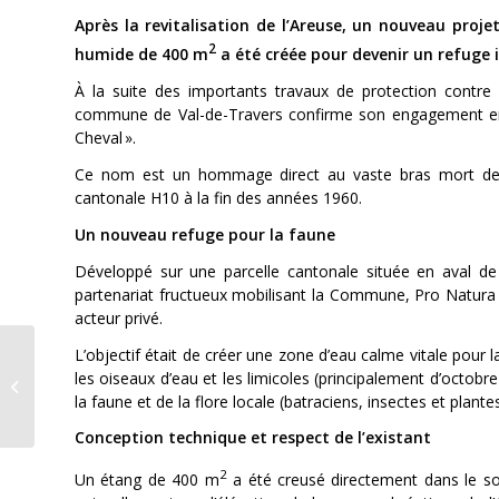
Après la revitalisation de l’Areuse, un nouveau proj
2
humide de 400 m
a été créée pour devenir un refuge i
À la suite des importants travaux de protection contre l
commune de Val-de-Travers confirme son engagement en fa
Cheval ».
Ce nom est un hommage direct au vaste bras mort de l’A
cantonale H10 à la fin des années 1960.
Un nouveau refuge pour la faune
Développé sur une parcelle cantonale située en aval de 
partenariat fructueux mobilisant la Commune, Pro Natura N
acteur privé.
Le cinéma Colisée
L’objectif était de créer une zone d’eau calme vitale pour l
mobilisé contre la
les oiseaux d’eau et les limicoles (principalement d’octobr
violence faite aux
la faune et de la flore locale (batraciens, insectes et plante
femmes
Conception technique et respect de l’existant
2
Un étang de 400 m
a été creusé directement dans le sol 