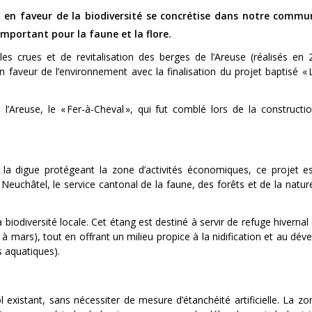
et en faveur de la biodiversité se concrétise dans notre comm
mportant pour la faune et la flore.
es crues et de revitalisation des berges de l’Areuse (réalisés en 
veur de l’environnement avec la finalisation du projet baptisé « L
reuse, le « Fer-à-Cheval », qui fut comblé lors de la constructi
la digue protégeant la zone d’activités économiques, ce projet est
euchâtel, le service cantonal de la faune, des forêts et de la natur
a biodiversité locale. Cet étang est destiné à servir de refuge hivernal
e à mars), tout en offrant un milieu propice à la nidification et au d
s aquatiques).
existant, sans nécessiter de mesure d’étanchéité artificielle. La zo