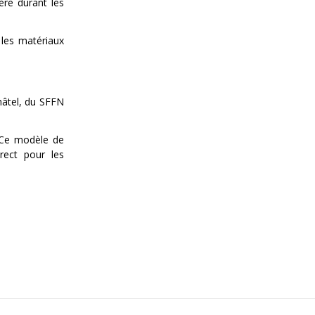
ère durant les
 les matériaux
hâtel, du SFFN
. Ce modèle de
rect pour les