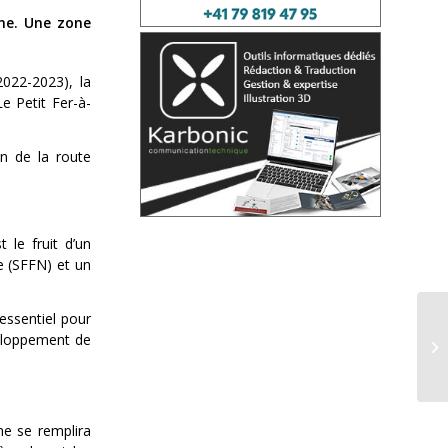
une. Une zone
2022-2023), la
e Petit Fer-à-
on de la route
 le fruit d’un
e (SFFN) et un
 essentiel pour
éveloppement de
ne se remplira