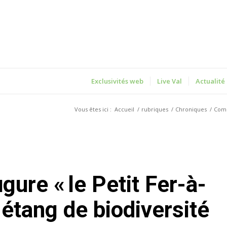
Exclusivités web
Live Val
Actualité
Vous êtes ici :
Accueil
/
rubriques
/
Chroniques
/
Com
 étang de biodiversité