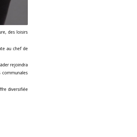
e, des loisirs
nte au chef de
äder rejoindra
ves communales
re diversifiée