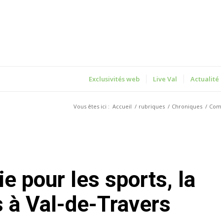
Exclusivités web
Live Val
Actualité
Vous êtes ici :
Accueil
/
rubriques
/
Chroniques
/
Co
rs à Val-de-Travers