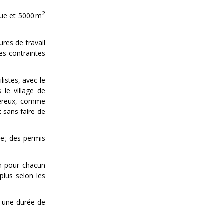
2
que et 5000 m
res de travail
es contraintes
listes, avec le
 le village de
ngereux, comme
 sans faire de
ge ; des permis
en pour chacun
plus selon les
r une durée de