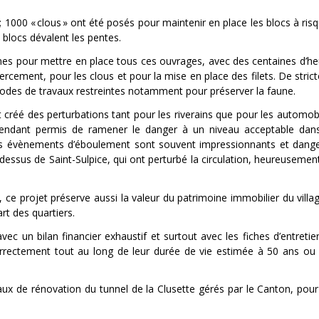
; 1000 « clous » ont été posés pour maintenir en place les blocs à ris
s blocs dévalent les pentes.
es pour mettre en place tous ces ouvrages, avec des centaines d’heu
rcement, pour les clous et pour la mise en place des filets. De strict
iodes de travaux restreintes notamment pour préserver la faune.
 créé des perturbations tant pour les riverains que pour les automobi
cependant permis de ramener le danger à un niveau acceptable dans
, les évènements d’éboulement sont souvent impressionnants et da
essus de Saint-Sulpice, qui ont perturbé la circulation, heureusement
s, ce projet préserve aussi la valeur du patrimoine immobilier du villa
rt des quartiers.
avec un bilan financier exhaustif et surtout avec les fiches d’entreti
correctement tout au long de leur durée de vie estimée à 50 ans ou 
avaux de rénovation du tunnel de la Clusette gérés par le Canton, pou