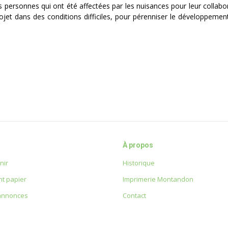
personnes qui ont été affectées par les nuisances pour leur collabor
ojet dans des conditions difficiles, pour pérenniser le développement
À propos
nir
Historique
t papier
Imprimerie Montandon
 annonces
Contact