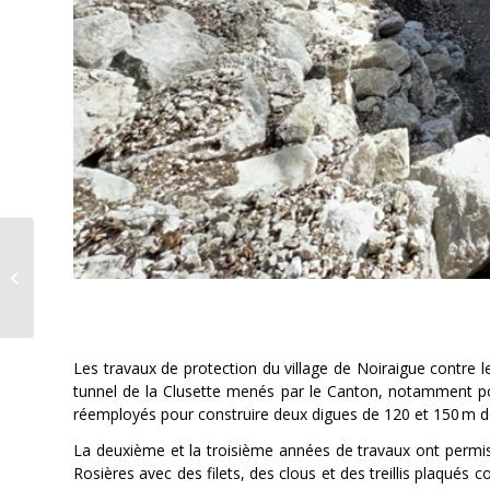
Théâtre des
Mascarons
Les amis ça s’arrose
combien de fois par
semaine?
Les travaux de protection du village de Noiraigue contre l
tunnel de la Clusette menés par le Canton, notamment pour 
réemployés pour construire deux digues de 120 et 150 m de
La deuxième et la troisième années de travaux ont permis
Rosières avec des filets, des clous et des treillis plaqués c