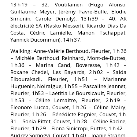
13 h 19 – 32. Voutilainen (Hugo Alonso,
Guillaume Meyer, Jérémy Favre-Bulle, Elodie
Simonin, Carole Demoly), 13 h 39 – 40. AR
électricité SA (Nasko Messerli, Ricardo Dias Da
Costa, Cédric Lamielle, Manon Tschäppät,
Yannick Ducommun), 14 h 37.
Walking : Anne-Valérie Berthoud, Fleurier, 1 h 26
– Michèle Berthoud Reinhard, Mont-de-Buttes,
1 h 36 – Marina Cand, Boveresse, 1 h 42 –
Roxane Chedel, Les Bayards, 2 h 02 – Saida
Elbourakadi, Fleurier, 1 h 51 – Marianne
Huguenin, Noiraigue, 1 h 55 – Pascaline Jeannet,
Fleurier, 1h53 – Laëtitia Le Boursicault, Fleurier,
1 h 53 – Céline Lemaitre, Fleurier, 2 h 19 –
Eleonore Lucea, Couvet, 1 h 26 – Céline Mairy,
Fleurier, 1 h 26 – Bénédicte Pagnier, Couvet, 1 h
31 – Sonia Pittet, Couvet, 1 h 28 – Céline Racine,
Fleurier, 1 h 29 – Fiona Sinicropi, Buttes, 1 h 42 –
Audrey Somogyi, Couvet, 1 h 40 – Joanie Strahm,