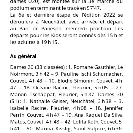
dames U20), est montée sur la 3e marche du
podium en terminant le tracé en 57’47.
La 6e et dernière étape de l’édition 2022 se
déroulera à Neuchâtel, avec arrivée et départ
au Parc de Panespo, mercredi prochain. Les
départs pour les Kids seront donnés dès 15 h et
les adultes à 19 h 15.
Au général
Dames 20 (33 classées) : 1. Romane Gauthier, Le
Noirmont, 3 h 42 – 9. Pauline Ischi Schumacher,
Couvet, 4 h 43 – 10. Elodie Simonin, Couvet, 4 h
47 – 18. Océane Racine, Fleurier, 5 h 05 – 27.
Manon Tschäppät, Fleurier, 5 h 37. Dames 30
(51) : 1. Nathalie Geiser, Neuchâtel, 3 h 38 – 3.
Isabelle Racine, Fleurier, 4 h 08 – 18. Jennifer
Perrin, Couvet, 4 h 47 – 19. Ana Raquel Da Silva
Matos, Couvet, 4 h 48 – 42. Lolita Roth, Couvet, 5
h 41 – 50. Marina Kisslig, Saint-Sulpice, 6 h 36.