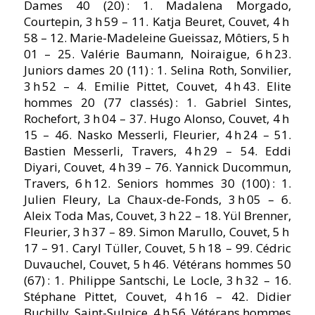
Dames 40 (20) : 1. Madalena Morgado,
Courtepin, 3 h 59 – 11. Katja Beuret, Couvet, 4 h
58 – 12. Marie-Madeleine Gueissaz, Môtiers, 5 h
01 – 25. Valérie Baumann, Noiraigue, 6 h 23.
Juniors dames 20 (11) : 1. Selina Roth, Sonvilier,
3 h 52 – 4. Emilie Pittet, Couvet, 4 h 43. Elite
hommes 20 (77 classés) : 1. Gabriel Sintes,
Rochefort, 3 h 04 – 37. Hugo Alonso, Couvet, 4 h
15 – 46. Nasko Messerli, Fleurier, 4 h 24 – 51.
Bastien Messerli, Travers, 4 h 29 – 54. Eddi
Diyari, Couvet, 4 h 39 – 76. Yannick Ducommun,
Travers, 6 h 12. Seniors hommes 30 (100) : 1.
Julien Fleury, La Chaux-de-Fonds, 3 h 05 – 6.
Aleix Toda Mas, Couvet, 3 h 22 – 18. Yül Brenner,
Fleurier, 3 h 37 – 89. Simon Marullo, Couvet, 5 h
17 – 91. Caryl Tüller, Couvet, 5 h 18 – 99. Cédric
Duvauchel, Couvet, 5 h 46. Vétérans hommes 50
(67) : 1. Philippe Santschi, Le Locle, 3 h 32 – 16.
Stéphane Pittet, Couvet, 4 h 16 – 42. Didier
Buchilly, Saint-Sulpice, 4 h 56. Vétérans hommes