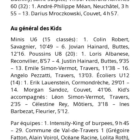
60 (32) : 1. André-Philippe Méan, Neuchâtel, 3 h
55 – 13. Darius Mroczkowski, Couvet, 4 h 57.
Au général des Kids
Minis U6 (15 classés) : 1. Colin Robert,
Savagnier, 10’49 – 6. Jovian Hainard, Buttes,
12’16. Poussins U8 (20) : 1. Loris Albanese,
Reconvilier, 8’57 – 4. Justin Hainard, Buttes, 9’35
– 13. Emile Simon-Vermot, Travers, 11’38 – 16.
Angelo Pezzatti, Travers, 13’03. Écoliers U12
(14) : 1. Erik Lauenstein, Cormondrèche, 29’01 –
14. Morgan Sandoz, Couvet, 41’06. Kidʼs
accompagnés : Léon Simon-Vermot, Travers,
2ʼ35 – Célestine Rey, Môtiers, 3’18 – Ines
Barbezat, Fleurier, 5’12.
Par équipes : 1. Intensity-King of burpees, 9 h 45
– 29. Commune de Val-de-Travers 1 (Grégoire
Fatton, Alain Voirol, Océane Racine, Lolita Roth),