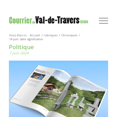
Vous êtes ici :
Accueil
/
rubriques
/
Chroniques
/
14 juin: date significative
Politique
7 juin 2024