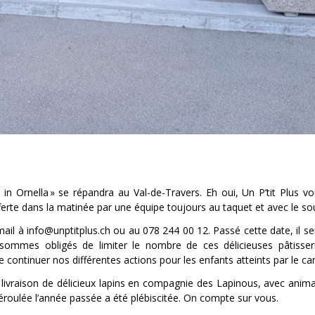
 in Ornella » se répandra au Val-de-Travers. Eh oui, Un P’tit Plus v
offerte dans la matinée par une équipe toujours au taquet et avec le sou
il à info@unptitplus.ch ou au 078 244 00 12. Passé cette date, il ser
sommes obligés de limiter le nombre de ces délicieuses pâtisseri
 continuer nos différentes actions pour les enfants atteints par le ca
livraison de délicieux lapins en compagnie des Lapinous, avec anim
déroulée l’année passée a été plébiscitée. On compte sur vous.