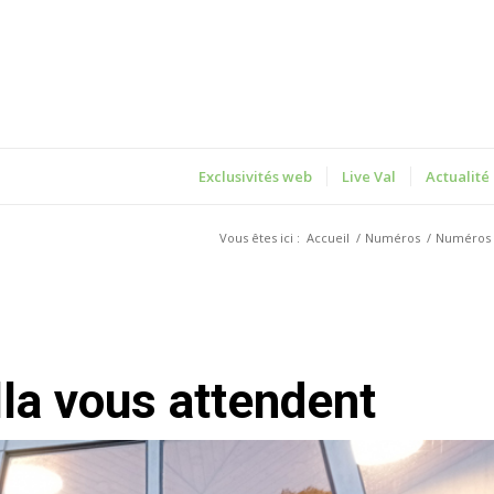
Exclusivités web
Live Val
Actualité
Vous êtes ici :
Accueil
/
Numéros
/
Numéros 
lla vous attendent