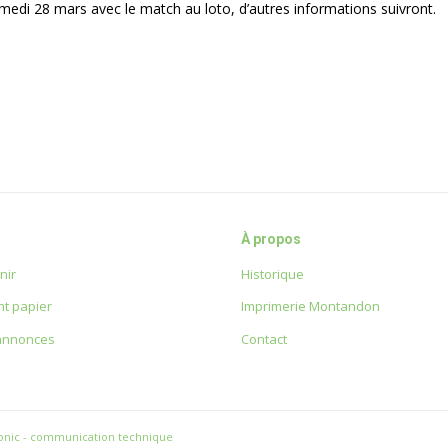
medi 28 mars avec le match au loto, d’autres informations suivront.
À propos
nir
Historique
t papier
Imprimerie Montandon
 annonces
Contact
onic - communication technique