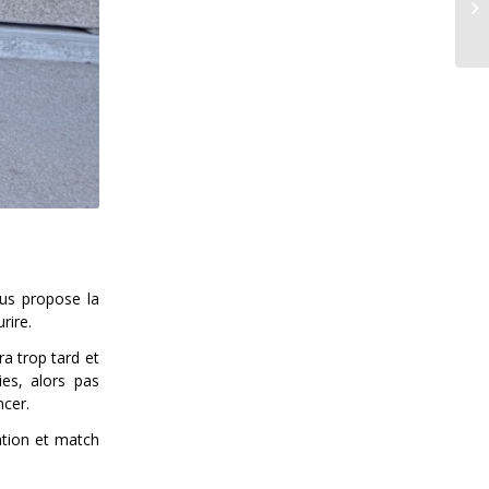
ous propose la
rire.
a trop tard et
es, alors pas
ncer.
ation et match