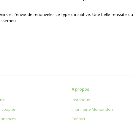
rs et l’envie de renouveler ce type d’initiative. Une belle réussite 
lissement.
À propos
nir
Historique
t papier
Imprimerie Montandon
 annonces
Contact