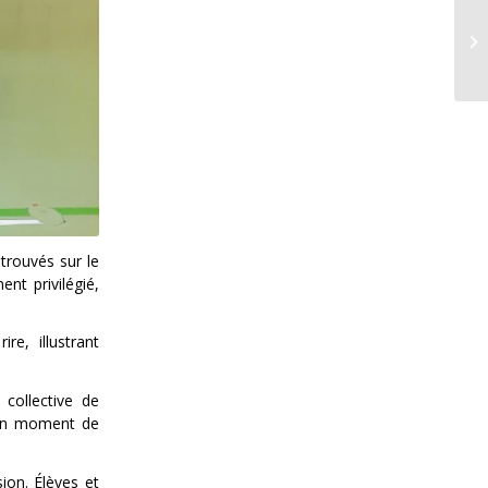
trouvés sur le
nt privilégié,
re, illustrant
collective de
e un moment de
ion. Élèves et