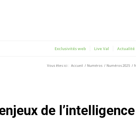
Exclusivités web
Live Val
Actualité
Vous êtes ici :
Accueil
/
Numéros
/
Numéros 2025
/
N