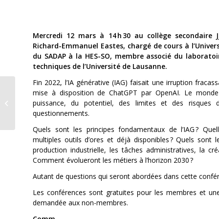
Mercredi 12 mars à 14 h 30 au collège secondaire J
Richard-Emmanuel Eastes, chargé de cours à l’Univer
du SADAP à la HES-SO, membre associé du laboratoir
techniques de l’Université de Lausanne.
Fin 2022, l’IA générative (IAG) faisait une irruption fracas
mise à disposition de ChatGPT par OpenAI. Le monde 
Le Lynx
puissance, du potentiel, des limites et des risques 
La loi du bâillon
questionnements.
Quels sont les principes fondamentaux de l’IAG ? Quelle
multiples outils d’ores et déjà disponibles ? Quels sont l
production industrielle, les tâches administratives, la cré
Comment évolueront les métiers à l’horizon 2030 ?
Autant de questions qui seront abordées dans cette confér
Les conférences sont gratuites pour les membres et une 
demandée aux non-membres.
Comm.