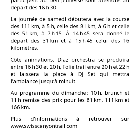
participent au Défi Jeunesse sont attendus au
départ dès 18 h 30.
La journée de samedi débutera avec la course
des 111 km, à 5 h, celle des 81 km, à 6 h et celle
dès 51 km, à 7 h 15. À 14 h 45 sera donné le
départ des 31 km et à 15 h 45 celui des 16
kilomètres.
Côté animations, Diaz orchestra se produira
entre 16 h 30 et 20 h, Folie trail entre 20 h et 22 h
et laissera la place à DJ Set qui mettra
l’ambiance jusqu’à minuit.
Au programme du dimanche : 10 h, brunch et
11 h remise des prix pour les 81 km, 111 km et
166 km.
Plus d’informations à retrouver sur
www.swisscanyontrail.com