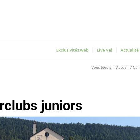
Exclusivités web
Live Val
Actualité
Vous êtes ici :
Accueil
/
Num
erclubs juniors