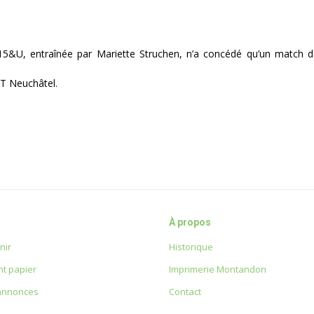
 15&U, entraînée par Mariette Struchen, n’a concédé qu’un match 
CT Neuchâtel.
À propos
nir
Historique
t papier
Imprimerie Montandon
 annonces
Contact