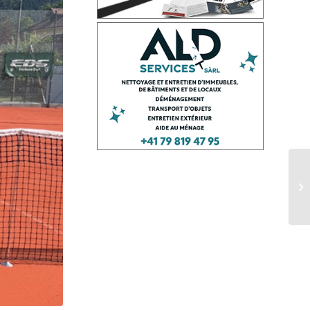
Tu
Fe
d’