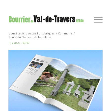
Vous êtes ici :
Accueil
/
rubriques
/
Commune
/
Route du Chapeau de Napoléon
13 mai 2020