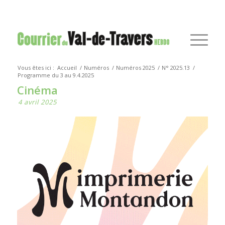
Vous êtes ici :
Accueil
/
Numéros
/
Numéros 2025
/
N° 2025.13
/
Programme du 3 au 9.4.2025
Cinéma
4 avril 2025