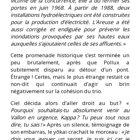
victime de la concurrence, elle a dû fermer ses
portes en juin 1968. À partir de 1988, deux
installations hydroélectriques ont été construites
pour la production d’électricité. L’Areuse a été
aussi corrigée et endiguée pour prévenir les
inondations provoquées par ses hautes eaux
auxquelles s’ajoutaient celles de ses affluents. »
Cette promenade historique s’est terminée un
peu brutalement, après que Pollux a
subitement disparu au détour d’un pont.
Étrange ! Certes, mais le plus étrange restait ce
non-dit qui continuait d’agir un brin
négativement sur la cohésion du trio.
Ciel décida alors d’aller droit au but ?
«
Pourquoi souhaitais-tu absolument venir au
Vallon en urgence, Kappa ? Tu peux tout nous
dire, tu sais ! »
Après un silence, témoignage de
son embarras, le yōkai crachait le morceau :
« Je
dois vous avouer un secret. Je suis ici car je