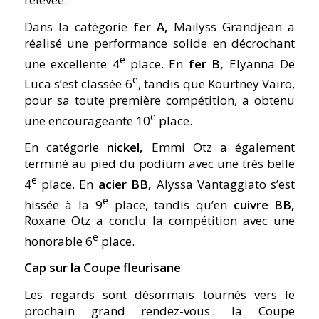
Dans la catégorie
fer A,
Maïlyss Grandjean a
réalisé une performance solide en décrochant
e
une excellente 4
place. En
fer B,
Elyanna De
e
Luca s’est classée 6
, tandis que Kourtney Vairo,
pour sa toute première compétition, a obtenu
e
une encourageante 10
place.
En catégorie
nickel,
Emmi Otz a également
terminé au pied du podium avec une très belle
e
4
place. En
acier BB,
Alyssa Vantaggiato s’est
e
hissée à la 9
place, tandis qu’en
cuivre BB,
Roxane Otz a conclu la compétition avec une
e
honorable 6
place.
Cap sur la Coupe fleurisane
Les regards sont désormais tournés vers le
prochain grand rendez-vous : la Coupe