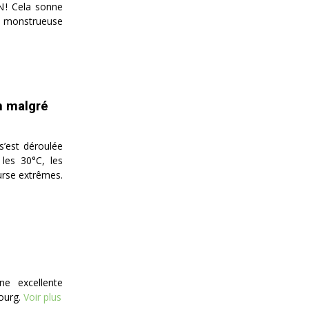
 ! Cela sonne
 monstrueuse
n malgré
’est déroulée
 les 30°C, les
urse extrêmes.
ne excellente
ourg.
Voir plus