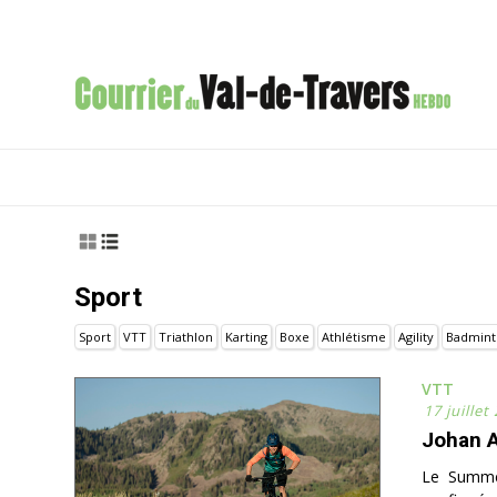
Sport
Sport
VTT
Triathlon
Karting
Boxe
Athlétisme
Agility
Badmint
VTT
17 juillet
Johan A
Le Summer