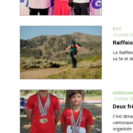
VTT
3 juillet 
Raiffei
La Raiffei
sa 5e et d
Athlétis
3 juillet 
Deux fr
C’est dima
cantonaux
organisée