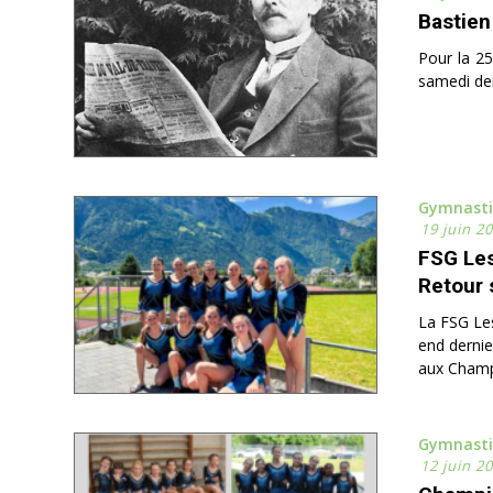
Bastien
Pour la 25
samedi der
Gymnast
19 juin 2
FSG Les
Retour 
La FSG Les
end dernie
aux Champ
Gymnast
12 juin 2