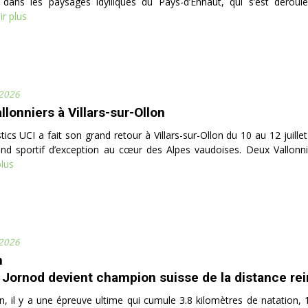
 dans les paysages idylliques du Pays-d’Enhaut, qui s’est déroul
r plus
 2026
llonniers à Villars-sur-Ollon
ics UCI a fait son grand retour à Villars-sur-Ollon du 10 au 12 juille
nd sportif d’exception au cœur des Alpes vaudoises. Deux Vallonni
plus
 2026
n
 Jornod devient champion suisse de la distance rein
on, il y a une épreuve ultime qui cumule 3.8 kilomètres de natation,