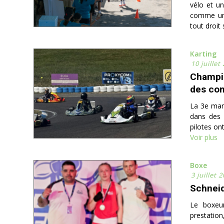
vélo et u
comme une
tout droit 
Karting
10 juillet
Champio
des con
La 3e man
dans des c
pilotes on
Voir plus
Boxe
3 juillet 
Schneid
Le boxeur
prestation,