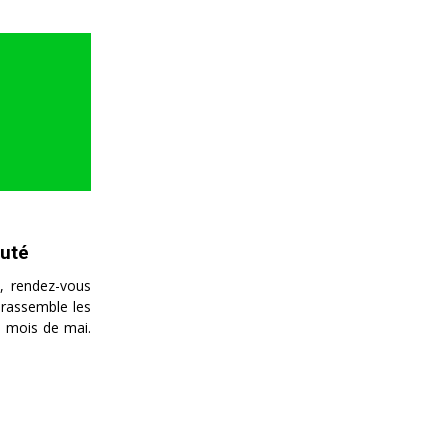
auté
n, rendez-vous
 rassemble les
u mois de mai.