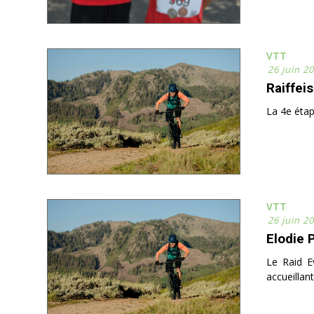
VTT
26 juin 2
Raiffeis
La 4e étap
VTT
26 juin 2
Elodie 
Le Raid E
accueillan