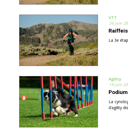
VTT
26 juin 2
Raiffei
La 3e étap
Agility
19 juin 2
Podiums
La cynolog
d’agility d