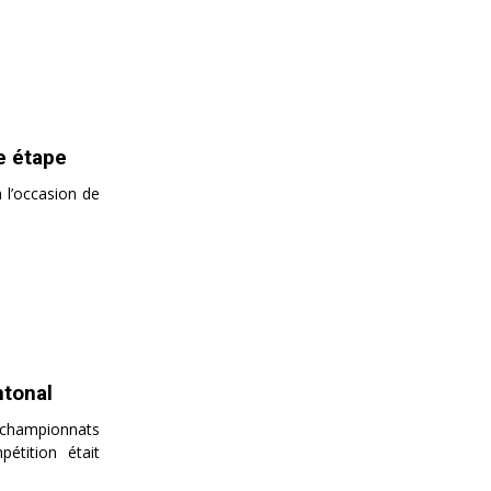
e étape
 l’occasion de
ntonal
s championnats
étition était