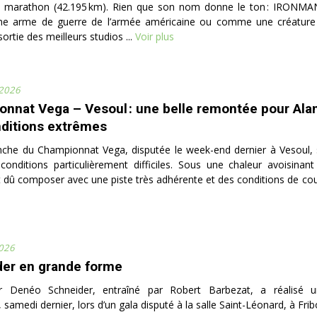
n marathon (42.195 km). Rien que son nom donne le ton : IRONMAN
 arme de guerre de l’armée américaine ou comme une créature
sortie des meilleurs studios ...
Voir plus
 2026
nnat Vega – Vesoul : une belle remontée pour Ala
ditions extrêmes
che du Championnat Vega, disputée le week-end dernier à Vesoul, s
onditions particulièrement difficiles. Sous une chaleur avoisinant
t dû composer avec une piste très adhérente et des conditions de co
2026
er en grande forme
 Denéo Schneider, entraîné par Robert Barbezat, a réalisé u
 samedi dernier, lors d’un gala disputé à la salle Saint-Léonard, à Frib