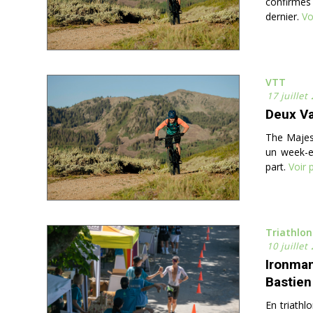
confirmés
dernier.
Voi
VTT
17 juillet
Deux Va
The Majest
un week-e
part.
Voir 
Triathlon
10 juillet
Ironma
Bastien
En triathl