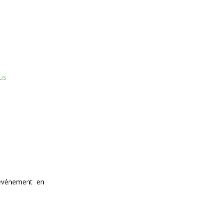
us
’événement en