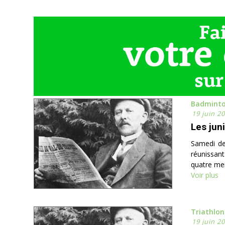
Badmint
19 juin 2
Les jun
Samedi de
réunissant
quatre mei
Voir plus
Triathlon
19 juin 2