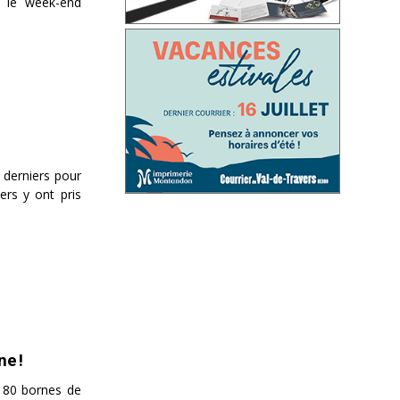
é le week-end
t derniers pour
ers y ont pris
e !
 180 bornes de