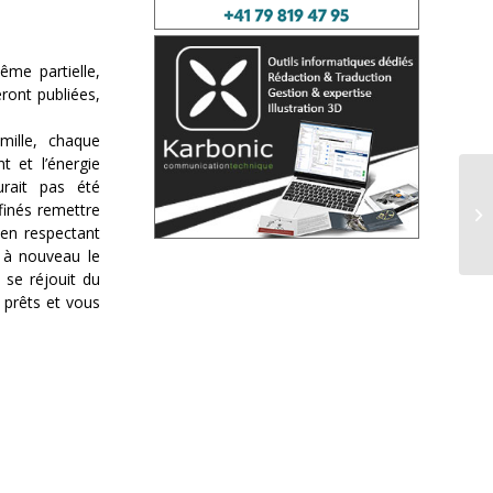
ême partielle,
eront publiées,
mille, chaque
t et l’énergie
urait pas été
nfinés remettre
 en respectant
e à nouveau le
 se réjouit du
 prêts et vous