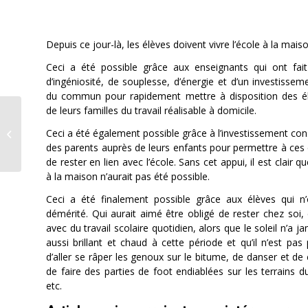
Depuis ce jour-là, les élèves doivent vivre l’école à la maiso
Ceci a été possible grâce aux enseignants qui ont fai
d’ingéniosité, de souplesse, d’énergie et d’un investissem
du commun pour rapidement mettre à disposition des é
de leurs familles du travail réalisable à domicile.
Le VBC Val-de-Travers
Ceci a été également possible grâce à l’investissement co
prépare la prochaine
des parents auprès de leurs enfants pour permettre à ces 
saison LNA !
de rester en lien avec l’école. Sans cet appui, il est clair qu
à la maison n’aurait pas été possible.
Ceci a été finalement possible grâce aux élèves qui n
démérité. Qui aurait aimé être obligé de rester chez soi, 
avec du travail scolaire quotidien, alors que le soleil n’a j
aussi brillant et chaud à cette période et qu’il n’est pas 
d’aller se râper les genoux sur le bitume, de danser et de 
de faire des parties de foot endiablées sur les terrains du
etc.