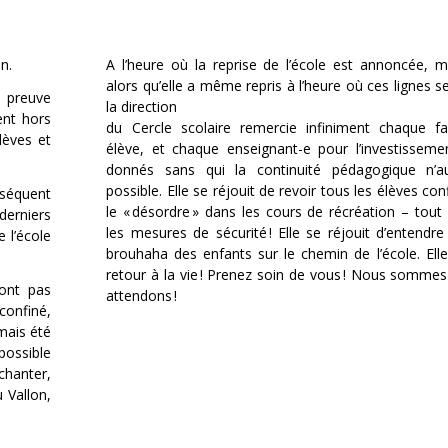
n.
A l’heure où la reprise de l’école est annoncée, m
alors qu’elle a même repris à l’heure où ces lignes s
t preuve
la direction
ent hors
du Cercle scolaire remercie infiniment chaque fa
lèves et
élève, et chaque enseignant-e pour l’investissemen
donnés sans qui la continuité pédagogique n’a
possible. Elle se réjouit de revoir tous les élèves co
nséquent
le « désordre » dans les cours de récréation – tout
derniers
les mesures de sécurité ! Elle se réjouit d’entendr
e l’école
brouhaha des enfants sur le chemin de l’école. Elle
retour à la vie ! Prenez soin de vous ! Nous sommes
’ont pas
attendons !
confiné,
amais été
possible
chanter,
 Vallon,