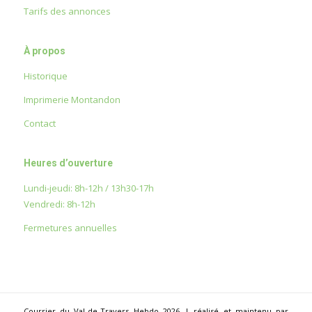
Tarifs des annonces
À propos
Historique
Imprimerie Montandon
Contact
Heures d’ouverture
Lundi-jeudi: 8h-12h / 13h30-17h
Vendredi: 8h-12h
Fermetures annuelles
Courrier du Val-de-Travers Hebdo 2026 | réalisé et maintenu par