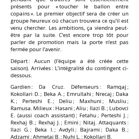
présents pour « toucher le ballon entre
copains ». Le premier objectif sera de créer un
groupe heureux où chacun trouvera ce quʼil est
venu chercher. Les ambitions, ça viendra peut-
être par la suite. Cʼest encore trop tôt pour
parler de promotion mais la porte nʼest pas
fermée pour lʼavenir.
Départ : Aucun (lʼéquipe a été créée cette
saison). Arrivées : Lʼintégralité du contingent ci-
dessous.
Gardien : Da Cruz. Défenseurs : Ramqaj ;
Kokollari D. ; Beka A. ; Emrullahi ; Nrecaj ; Daka
K. ; Perteshi E. ; Deliu ; Maxhuni ; Musliu ;
Ramusa. Milieux : Hasani ; Aliu ; Ilazi B. ; Lubovci
E. (aussi coach assistant) ; Fetahu ; Perteshi J. ;
Rexhaj B. ; Rexhaj J. ; Emini ; Nitaj. Attaquants :
Ilazi G. ; Beka I. ; Avdyli ; Bajrami ; Daka B. ;
Adzami ; Ahmetaj B. ; Nuhi L. ; Kokollari B.