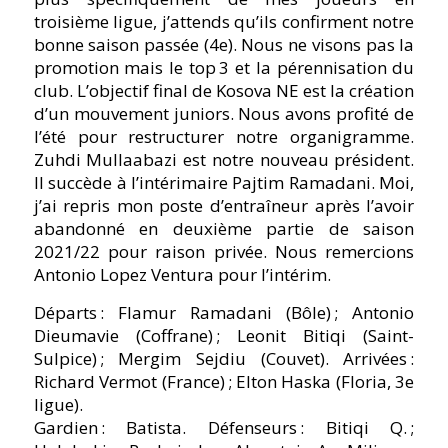
troisième ligue, jʼattends quʼils confirment notre
bonne saison passée (4e). Nous ne visons pas la
promotion mais le top 3 et la pérennisation du
club. Lʼobjectif final de Kosova NE est la création
dʼun mouvement juniors. Nous avons profité de
lʼété pour restructurer notre organigramme.
Zuhdi Mullaabazi est notre nouveau président.
Il succède à lʼintérimaire Pajtim Ramadani. Moi,
jʼai repris mon poste dʼentraîneur après lʼavoir
abandonné en deuxième partie de saison
2021/22 pour raison privée. Nous remercions
Antonio Lopez Ventura pour lʼintérim.
Départs : Flamur Ramadani (Bôle) ; Antonio
Dieumavie (Coffrane) ; Leonit Bitiqi (Saint-
Sulpice) ; Mergim Sejdiu (Couvet). Arrivées :
Richard Vermot (France) ; Elton Haska (Floria, 3e
ligue).
Gardien : Batista. Défenseurs : Bitiqi Q. ;