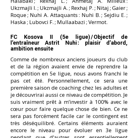
Halabaki ; Rexhaj L. ; Ahmetaj A. Milieux :
Ukzmajli I. ; Ukzmajli A. ; Rexhaj P. ; Nitaj ; Gaier ;
Roque ; Nuhi A. Attaquants : Nuhi B. ; Sejdiu E. ;
Haska ; Lubovci F. ; Mullaabazi ; Vermot.
FC Kosova II (5e ligue) / Objectif de
lʼentraîneur Astrit Nuhi : plaisir dʼabord,
ambition ensuite
Comme de nombreux anciens joueurs du club
et de la région avaient envie de reprendre la
compétition en 5e ligue, nous avons franchi le
pas cet été. Personnellement, ce sera une
première saison de coaching chez les adultes et
je découvrirai aussi ce niveau de compétition. Je
suis vraiment prêt à mʼinvestir à 100% avec le
cœur pour faire quelque chose de bien. Ce ne
sera pas forcément facile car le contingent est
très déséquilibré. Certains éléments auraient
encore le niveau pour évoluer en 3e ligue
pendant que dʼautres sont essentiellement