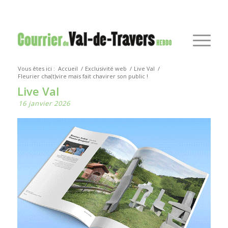
Vous êtes ici :
Accueil
/
Exclusivité web
/
Live Val
/
Fleurier cha(t)vire mais fait chavirer son public !
Live Val
16 janvier 2026