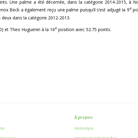
ints. Une palme a été décernée, dans la catégorie 2014-2015, à No
e
nox Beck a également reçu une palme puisqu’il s’est adjugé la 9
pos
s deux dans la catégorie 2012-2013.
e
0) et Theo Huguenin à la 16
position avec 52.75 points.
À propos
nir
Historique
t papier
Imprimerie Montandon