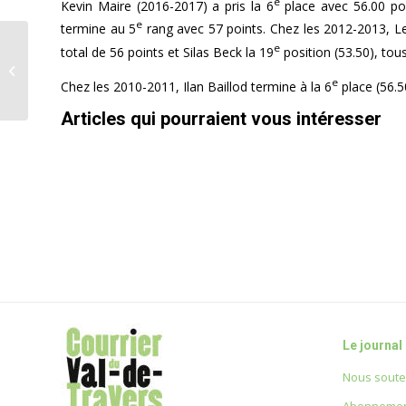
e
Kevin Maire (2016-2017) a pris la 6
place avec 56.00 po
e
termine au 5
rang avec 57 points. Chez les 2012-2013, Le
e
Les Bréviniers font
total de 56 points et Silas Beck la 19
position (53.50), tou
fondre leur public en
e
Chez les 2010-2011, Ilan Baillod termine à la 6
place (56.5
Coupe
Articles qui pourraient vous intéresser
Le journal
Nous soute
Abonnemen