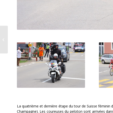
La « deux » du FC
Fleurier boucle son
histoire sur une
promotion en 4e
ligue...
La quatrième et dernière étape du tour de Suisse féminin d
Champagne). Les coureuses du peloton sont arrivées dans l